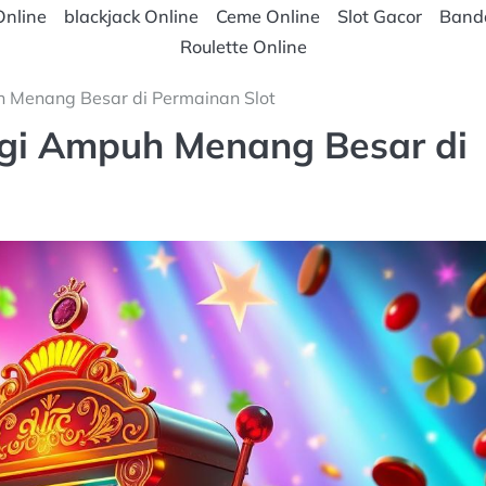
Online
blackjack Online
Ceme Online
Slot Gacor
Band
Roulette Online
h Menang Besar di Permainan Slot
egi Ampuh Menang Besar di