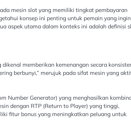
pada mesin slot yang memiliki tingkat pembayaran
etahui konsep ini penting untuk pemain yang ingin
aspek utama dalam konteks ini adalah definisi s
g dikenal memberikan kemenangan secara konsiste
ering berbunyi,” merujuk pada sifat mesin yang akti
ndom Number Generator) yang menghasilkan kombina
sin dengan RTP (Return to Player) yang tinggi,
iliki fitur bonus yang meningkatkan peluang untuk