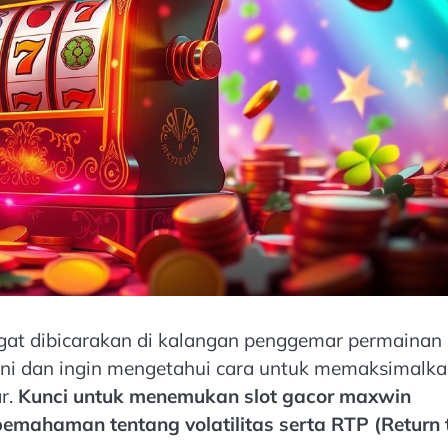
gat dibicarakan di kalangan penggemar permainan s
ni dan ingin mengetahui cara untuk memaksimalk
r.
Kunci untuk menemukan slot gacor maxwin
emahaman tentang volatilitas serta RTP (Return 