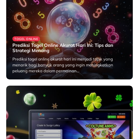
TOGEL ONLINE
Prediksi Togel Online Akurat Hari Ini: Tips dan
Strategi Menang
Prediksi togel online akurat hari ini menjadi topik yang
menarik bagi banyak orang yang ingin meningkatkan
peluang mereka dalam permainan…
25/07/2025