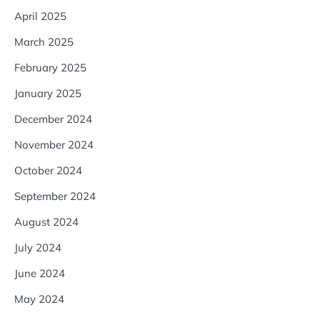
April 2025
March 2025
February 2025
January 2025
December 2024
November 2024
October 2024
September 2024
August 2024
July 2024
June 2024
May 2024