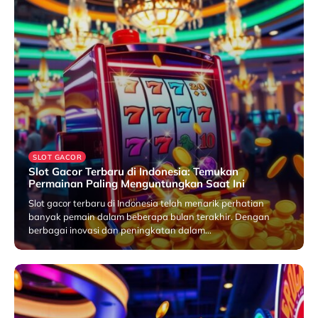
SLOT GACOR
Slot Gacor Terbaru di Indonesia: Temukan
Permainan Paling Menguntungkan Saat Ini
Slot gacor terbaru di Indonesia telah menarik perhatian
banyak pemain dalam beberapa bulan terakhir. Dengan
berbagai inovasi dan peningkatan dalam…
27/07/2025