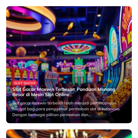
29/07/2025
SLOT GACOR
Slot Gacor Maxwin Terbesar: Panduan Menang
Besar di Mesin Slot Online
Slot gacor maxwin terbesar telah menjadi perbincangan
hangat bagi para penggemar permainan slot di Indonesia.
Dengan berbagai pilihan permainan dan…
28/07/2025