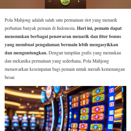
Pola Mahjong adalah salah satu permainan slot yang menarik
Hari ini, pemain dapat
perhatian banyak pemain di Indonesia.
menemukan berbagai penawaran menarik dan fitur bonus
yang membuat pengalaman bermain lebih mengasyikkan
dan menguntungkan.
Dengan tampilan grafis yang memukau
dan mekanika permainan yang sederhana, Pola Mahjong
menawarkan kesempatan bagi pemain untuk meraih kemenangan
besar.