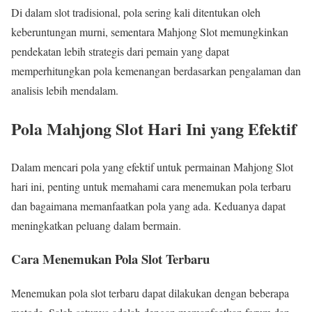
Di dalam slot tradisional, pola sering kali ditentukan oleh
keberuntungan murni, sementara Mahjong Slot memungkinkan
pendekatan lebih strategis dari pemain yang dapat
memperhitungkan pola kemenangan berdasarkan pengalaman dan
analisis lebih mendalam.
Pola Mahjong Slot Hari Ini yang Efektif
Dalam mencari pola yang efektif untuk permainan Mahjong Slot
hari ini, penting untuk memahami cara menemukan pola terbaru
dan bagaimana memanfaatkan pola yang ada. Keduanya dapat
meningkatkan peluang dalam bermain.
Cara Menemukan Pola Slot Terbaru
Menemukan pola slot terbaru dapat dilakukan dengan beberapa