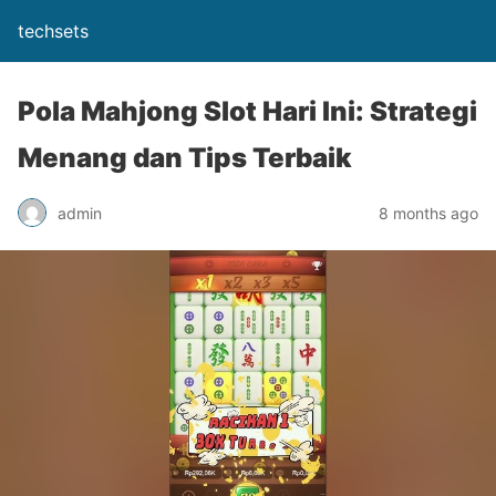
techsets
Pola Mahjong Slot Hari Ini: Strategi
Menang dan Tips Terbaik
admin
8 months ago