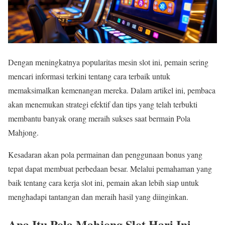
Dengan meningkatnya popularitas mesin slot ini, pemain sering
mencari informasi terkini tentang cara terbaik untuk
memaksimalkan kemenangan mereka. Dalam artikel ini, pembaca
akan menemukan strategi efektif dan tips yang telah terbukti
membantu banyak orang meraih sukses saat bermain Pola
Mahjong.
Kesadaran akan pola permainan dan penggunaan bonus yang
tepat dapat membuat perbedaan besar. Melalui pemahaman yang
baik tentang cara kerja slot ini, pemain akan lebih siap untuk
menghadapi tantangan dan meraih hasil yang diinginkan.
Apa Itu Pola Mahjong Slot Hari Ini