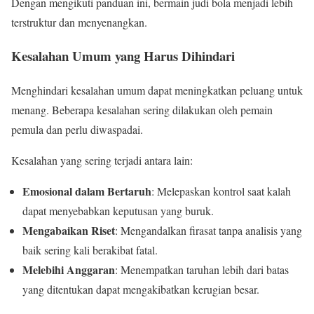
Dengan mengikuti panduan ini, bermain judi bola menjadi lebih
terstruktur dan menyenangkan.
Kesalahan Umum yang Harus Dihindari
Menghindari kesalahan umum dapat meningkatkan peluang untuk
menang. Beberapa kesalahan sering dilakukan oleh pemain
pemula dan perlu diwaspadai.
Kesalahan yang sering terjadi antara lain:
Emosional dalam Bertaruh
: Melepaskan kontrol saat kalah
dapat menyebabkan keputusan yang buruk.
Mengabaikan Riset
: Mengandalkan firasat tanpa analisis yang
baik sering kali berakibat fatal.
Melebihi Anggaran
: Menempatkan taruhan lebih dari batas
yang ditentukan dapat mengakibatkan kerugian besar.