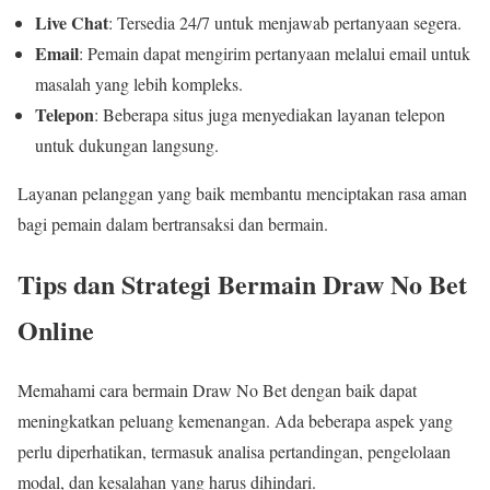
Live Chat
: Tersedia 24/7 untuk menjawab pertanyaan segera.
Email
: Pemain dapat mengirim pertanyaan melalui email untuk
masalah yang lebih kompleks.
Telepon
: Beberapa situs juga menyediakan layanan telepon
untuk dukungan langsung.
Layanan pelanggan yang baik membantu menciptakan rasa aman
bagi pemain dalam bertransaksi dan bermain.
Tips dan Strategi Bermain Draw No Bet
Online
Memahami cara bermain Draw No Bet dengan baik dapat
meningkatkan peluang kemenangan. Ada beberapa aspek yang
perlu diperhatikan, termasuk analisa pertandingan, pengelolaan
modal, dan kesalahan yang harus dihindari.