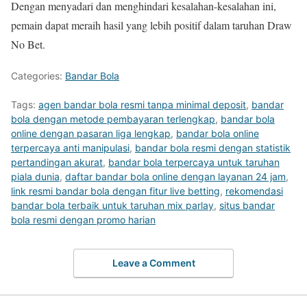
Dengan menyadari dan menghindari kesalahan-kesalahan ini,
pemain dapat meraih hasil yang lebih positif dalam taruhan Draw
No Bet.
Categories:
Bandar Bola
Tags:
agen bandar bola resmi tanpa minimal deposit
,
bandar
bola dengan metode pembayaran terlengkap
,
bandar bola
online dengan pasaran liga lengkap
,
bandar bola online
terpercaya anti manipulasi
,
bandar bola resmi dengan statistik
pertandingan akurat
,
bandar bola terpercaya untuk taruhan
piala dunia
,
daftar bandar bola online dengan layanan 24 jam
,
link resmi bandar bola dengan fitur live betting
,
rekomendasi
bandar bola terbaik untuk taruhan mix parlay
,
situs bandar
bola resmi dengan promo harian
Leave a Comment