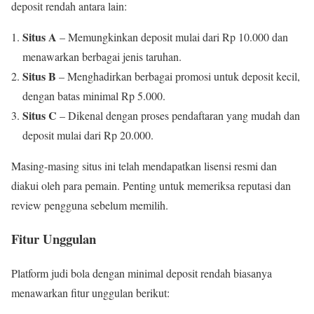
deposit rendah antara lain:
Situs A
– Memungkinkan deposit mulai dari Rp 10.000 dan
menawarkan berbagai jenis taruhan.
Situs B
– Menghadirkan berbagai promosi untuk deposit kecil,
dengan batas minimal Rp 5.000.
Situs C
– Dikenal dengan proses pendaftaran yang mudah dan
deposit mulai dari Rp 20.000.
Masing-masing situs ini telah mendapatkan lisensi resmi dan
diakui oleh para pemain. Penting untuk memeriksa reputasi dan
review pengguna sebelum memilih.
Fitur Unggulan
Platform judi bola dengan minimal deposit rendah biasanya
menawarkan fitur unggulan berikut: