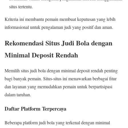
situs tertentu.
Kriteria ini membantu pemain membuat keputusan yang lebih
informasional untuk pengalaman judi yang positif dan aman.
Rekomendasi Situs Judi Bola dengan
Minimal Deposit Rendah
Memilih situs judi bola dengan minimal deposit rendah penting
bagi banyak pemain. Situs-situs ini menawarkan berbagai fitur
dan layanan yang memudahkan pemain untuk berpartisipasi
dalam taruhan.
Daftar Platform Terpercaya
Beberapa platform judi bola yang terkenal dengan minimal