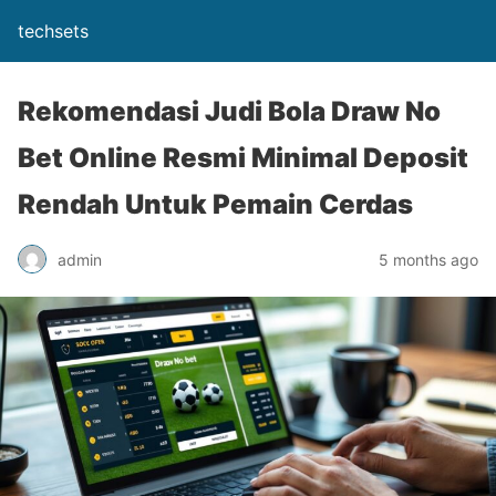
techsets
Rekomendasi Judi Bola Draw No
Bet Online Resmi Minimal Deposit
Rendah Untuk Pemain Cerdas
admin
5 months ago