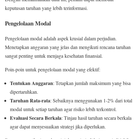
keputusan taruhan yang lebih terinformasi.
Pengelolaan Modal
Pengelolaan modal adalah aspek krusial dalam perjudian.
Menetapkan anggaran yang jelas dan mengikuti rencana taruhan
sangat penting untuk menjaga kesehatan finansial.
Poin-poin untuk pengelolaan modal yang efektif:
Tentukan Anggaran
: Tetapkan jumlah maksimum yang bisa
dipertaruhkan.
Taruhan Rata-rata
: Sebaiknya menggunakan 1-2% dari total
modal untuk setiap taruhan agar risiko lebih terkontrol.
Evaluasi Secara Berkala
: Tinjau hasil taruhan secara berkala
agar dapat menyesuaikan strategi jika diperlukan.