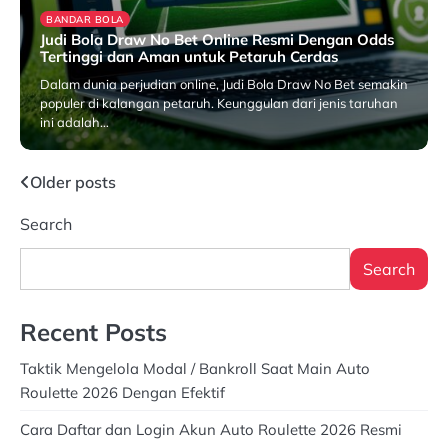
BANDAR BOLA
Judi Bola Draw No Bet Online Resmi Dengan Odds
Tertinggi dan Aman untuk Petaruh Cerdas
Dalam dunia perjudian online, Judi Bola Draw No Bet semakin
populer di kalangan petaruh. Keunggulan dari jenis taruhan
ini adalah…
02/03/2026
Posts
Older posts
navigation
Search
Search
Recent Posts
Taktik Mengelola Modal / Bankroll Saat Main Auto
Roulette 2026 Dengan Efektif
Cara Daftar dan Login Akun Auto Roulette 2026 Resmi