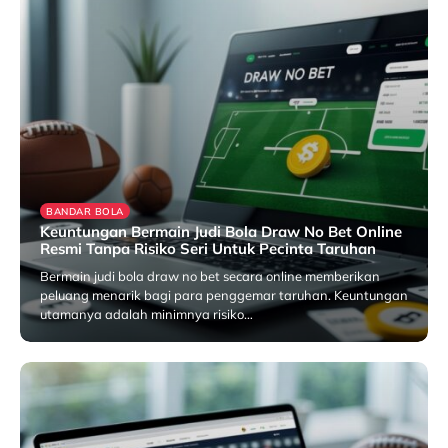
BANDAR BOLA
Keuntungan Bermain Judi Bola Draw No Bet Online
Resmi Tanpa Risiko Seri Untuk Pecinta Taruhan
Bermain judi bola draw no bet secara online memberikan
peluang menarik bagi para penggemar taruhan. Keuntungan
utamanya adalah minimnya risiko…
06/03/2026