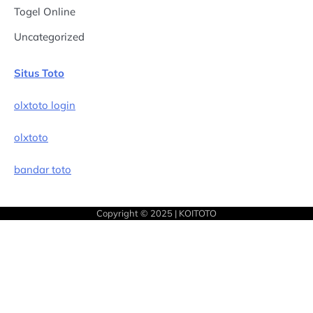
Togel Online
Uncategorized
Situs Toto
olxtoto login
olxtoto
bandar toto
Copyright © 2025 |
KOITOTO