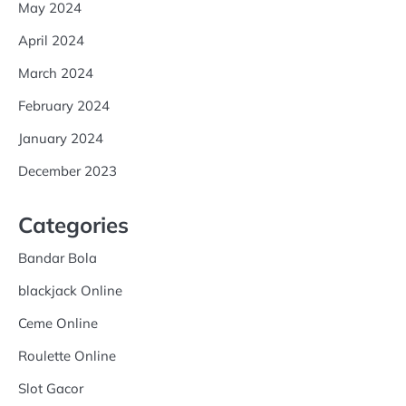
May 2024
April 2024
March 2024
February 2024
January 2024
December 2023
Categories
Bandar Bola
blackjack Online
Ceme Online
Roulette Online
Slot Gacor