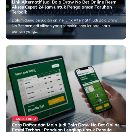
Link Alternatif Judi Bola Draw No Bet Online Resmi
Akses Cepat 24 Jam untuk Pengalaman Taruhan
Terbaik
Dalam dunia perjudian online, Link Alternatif Judi Bola Draw
No Bet menjadi pilihan yang semakin populer bagi para
pemain yang…
11/03/2026
BANDAR BOLA
Cara Daftar dan Main Judi Bola Draw No Bet Online
Resmi Terbaru: Panduan Lengkap untuk Pemula