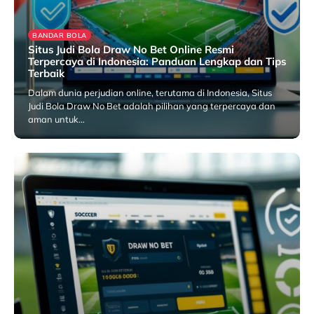
BANDAR BOLA
Situs Judi Bola Draw No Bet Online Resmi
Terpercaya di Indonesia: Panduan Lengkap dan Tips
Terbaik
Dalam dunia perjudian online, terutama di Indonesia, Situs
Judi Bola Draw No Bet adalah pilihan yang terpercaya dan
aman untuk…
03/03/2026