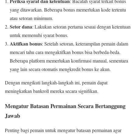
Periksa syarat dan ketentuan
: Bacalah syarat terkait bonus
yang ditawarkan. Beberapa bonus memerlukan kode tertentu
atau setoran minimum.
Setor dana
: Lakukan setoran pertama sesuai dengan ketentuan
untuk memenuhi syarat bonus.
Aktifkan bonus
: Setelah setoran, keterampilan pemain dalam
mencari tahu cara mengaktifkan bonus bisa berbeda-beda.
Beberapa platform memerlukan konfirmasi manual, sementara
yang lain secara otomatis mengkredit bonus ke akun.
Dengan mengikuti langkah-langkah ini, pemain dapat
meningkatkan bankroll mereka secara signifikan.
Mengatur Batasan Permainan Secara Bertanggung
Jawab
Penting bagi pemain untuk mengatur batasan permainan agar