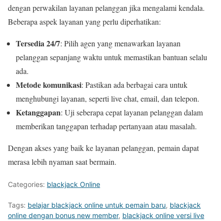
dengan perwakilan layanan pelanggan jika mengalami kendala.
Beberapa aspek layanan yang perlu diperhatikan:
Tersedia 24/7
: Pilih agen yang menawarkan layanan
pelanggan sepanjang waktu untuk memastikan bantuan selalu
ada.
Metode komunikasi
: Pastikan ada berbagai cara untuk
menghubungi layanan, seperti live chat, email, dan telepon.
Ketanggapan
: Uji seberapa cepat layanan pelanggan dalam
memberikan tanggapan terhadap pertanyaan atau masalah.
Dengan akses yang baik ke layanan pelanggan, pemain dapat
merasa lebih nyaman saat bermain.
Categories:
blackjack Online
Tags:
belajar blackjack online untuk pemain baru
,
blackjack
online dengan bonus new member
,
blackjack online versi live