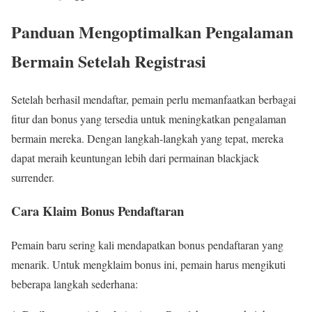
Panduan Mengoptimalkan Pengalaman
Bermain Setelah Registrasi
Setelah berhasil mendaftar, pemain perlu memanfaatkan berbagai
fitur dan bonus yang tersedia untuk meningkatkan pengalaman
bermain mereka. Dengan langkah-langkah yang tepat, mereka
dapat meraih keuntungan lebih dari permainan blackjack
surrender.
Cara Klaim Bonus Pendaftaran
Pemain baru sering kali mendapatkan bonus pendaftaran yang
menarik. Untuk mengklaim bonus ini, pemain harus mengikuti
beberapa langkah sederhana: