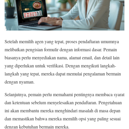
Setelah memilih agen yang tepat, proses pendaftaran umumnya
melibatkan pengisian formulir dengan informasi dasar. Pemain
biasanya perlu menyediakan nama, alamat email, dan detail lain
yang diperlukan untuk verifikasi. Dengan mengikuti langkah-
langkah yang tepat, mereka dapat memulai pengalaman bermain
dengan nyaman.
Selanjutnya, pemain perlu memahami pentingnya membaca syarat
dan ketentuan sebelum menyelesaikan pendaftaran. Pengetahuan
ini akan membantu mereka menghindari masalah di masa depan
dan memastikan bahwa mereka memilih opsi yang paling sesuai
dengan kebutuhan bermain mereka.