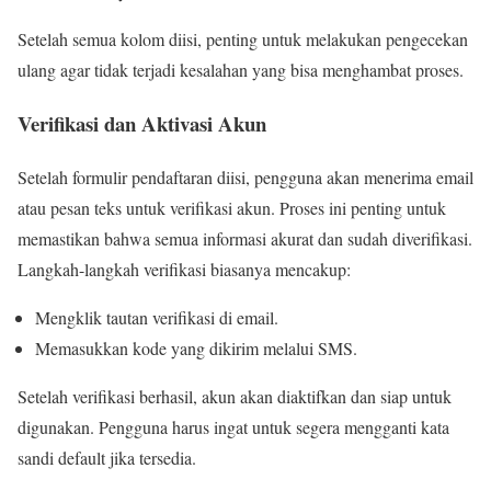
Setelah semua kolom diisi, penting untuk melakukan pengecekan
ulang agar tidak terjadi kesalahan yang bisa menghambat proses.
Verifikasi dan Aktivasi Akun
Setelah formulir pendaftaran diisi, pengguna akan menerima email
atau pesan teks untuk verifikasi akun. Proses ini penting untuk
memastikan bahwa semua informasi akurat dan sudah diverifikasi.
Langkah-langkah verifikasi biasanya mencakup:
Mengklik tautan verifikasi di email.
Memasukkan kode yang dikirim melalui SMS.
Setelah verifikasi berhasil, akun akan diaktifkan dan siap untuk
digunakan. Pengguna harus ingat untuk segera mengganti kata
sandi default jika tersedia.