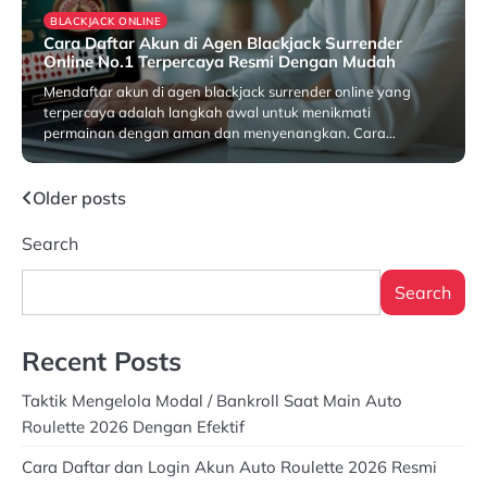
BLACKJACK ONLINE
Cara Daftar Akun di Agen Blackjack Surrender
Online No.1 Terpercaya Resmi Dengan Mudah
Mendaftar akun di agen blackjack surrender online yang
terpercaya adalah langkah awal untuk menikmati
permainan dengan aman dan menyenangkan. Cara…
20/02/2026
Posts
Older posts
navigation
Search
Search
Recent Posts
Taktik Mengelola Modal / Bankroll Saat Main Auto
Roulette 2026 Dengan Efektif
Cara Daftar dan Login Akun Auto Roulette 2026 Resmi