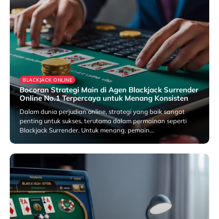
BLACKJACK ONLINE
Bocoran Strategi Main di Agen Blackjack Surrender
Online No.1 Terpercaya untuk Menang Konsisten
Dalam dunia perjudian online, strategi yang baik sangat
penting untuk sukses, terutama dalam permainan seperti
Blackjack Surrender. Untuk menang, pemain…
23/02/2026