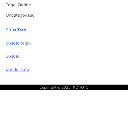
Togel Online
Uncategorized
Situs Toto
olxtoto login
olxtoto
bandar toto
Copyright © 2025 |
KOITOTO