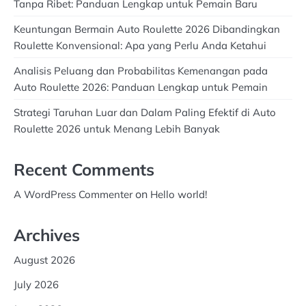
Tanpa Ribet: Panduan Lengkap untuk Pemain Baru
Keuntungan Bermain Auto Roulette 2026 Dibandingkan
Roulette Konvensional: Apa yang Perlu Anda Ketahui
Analisis Peluang dan Probabilitas Kemenangan pada
Auto Roulette 2026: Panduan Lengkap untuk Pemain
Strategi Taruhan Luar dan Dalam Paling Efektif di Auto
Roulette 2026 untuk Menang Lebih Banyak
Recent Comments
on
A WordPress Commenter
Hello world!
Archives
August 2026
July 2026