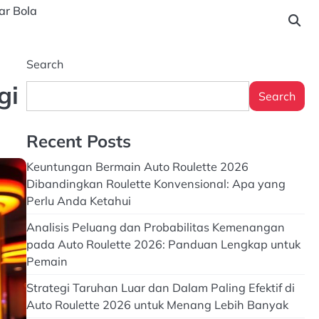
ar Bola
Search
gi
Search
Recent Posts
Keuntungan Bermain Auto Roulette 2026
Dibandingkan Roulette Konvensional: Apa yang
Perlu Anda Ketahui
Analisis Peluang dan Probabilitas Kemenangan
pada Auto Roulette 2026: Panduan Lengkap untuk
Pemain
Strategi Taruhan Luar dan Dalam Paling Efektif di
Auto Roulette 2026 untuk Menang Lebih Banyak