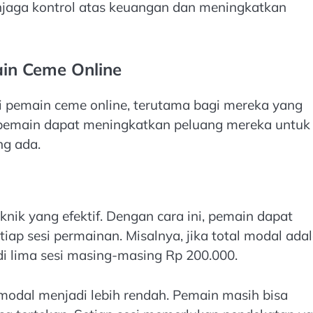
jaga kontrol atas keuangan dan meningkatkan
in Ceme Online
 pemain ceme online, terutama bagi mereka yang
, pemain dapat meningkatkan peluang mereka untuk
ng ada.
nik yang efektif. Dengan cara ini, pemain dapat
ap sesi permainan. Misalnya, jika total modal ada
 lima sesi masing-masing Rp 200.000.
modal menjadi lebih rendah. Pemain masih bisa