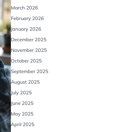
March 2026
February 2026
January 2026
December 2025
November 2025
October 2025
September 2025
August 2025
July 2025
June 2025
May 2025
April 2025