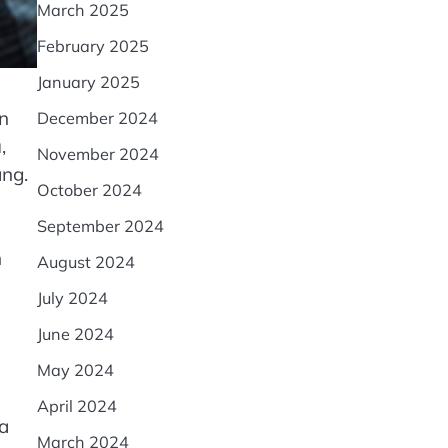
March 2025
February 2025
January 2025
n
December 2024
,
November 2024
ng.
October 2024
September 2024
n
August 2024
July 2024
June 2024
May 2024
April 2024
a
March 2024