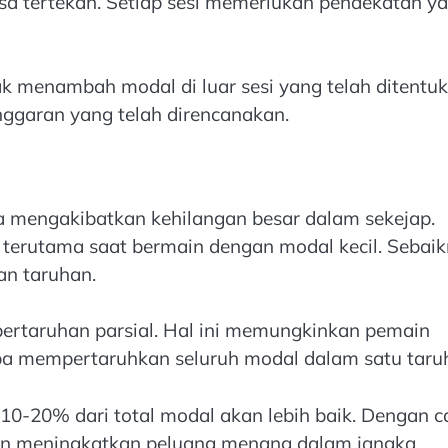
sa tertekan. Setiap sesi memerlukan pendekatan y
dak menambah modal di luar sesi yang telah ditentuk
ggaran yang telah direncanakan.
a mengakibatkan kehilangan besar dalam sekejap.
, terutama saat bermain dengan modal kecil. Sebaik
n taruhan.
ertaruhan parsial. Hal ini memungkinkan pemain
npa mempertaruhkan seluruh modal dalam satu taru
0-20% dari total modal akan lebih baik. Dengan c
 dan meningkatkan peluang menang dalam jangka