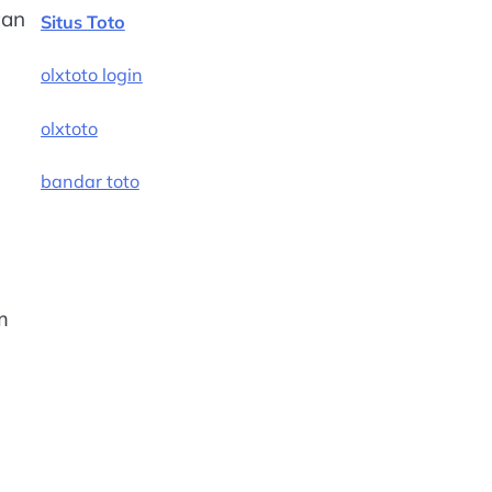
gan
Situs Toto
olxtoto login
olxtoto
bandar toto
m