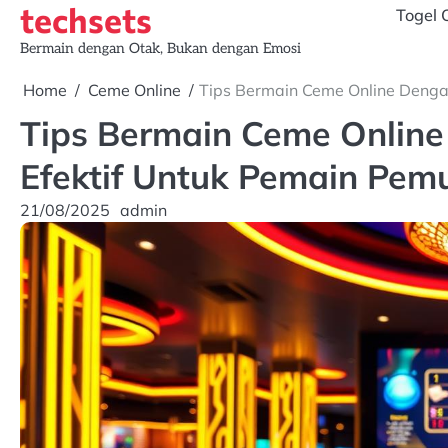
techsets
Skip
Togel 
to
Bermain dengan Otak, Bukan dengan Emosi
content
Home
Ceme Online
Tips Bermain Ceme Online Dengan
Tips Bermain Ceme Online 
Efektif Untuk Pemain Pem
21/08/2025
admin