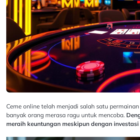
Ceme online telah menjadi salah satu permainan 
banyak orang merasa ragu untuk mencoba.
Deng
meraih keuntungan meskipun dengan investasi