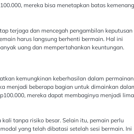
p100.000, mereka bisa menetapkan batas kemenan
etap terjaga dan mencegah pengambilan keputusan
 pemain harus langsung berhenti bermain. Hal ini
 banyak uang dan mempertahankan keuntungan.
atkan kemungkinan keberhasilan dalam permainan
ka menjadi beberapa bagian untuk dimainkan dala
h Rp100.000, mereka dapat membaginya menjadi lima
ali tanpa risiko besar. Selain itu, pemain perlu
dal yang telah dibatasi setelah sesi bermain. Ini