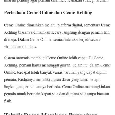
Perbedaan Ceme Online dan Ceme Keliling
Ceme Online dimainkan melalui platform digital, sementara Ceme
Keliling biasanya dimainkan secara langsung dengan pemain lain
di meja. Dalam Ceme Online, semua interaksi terjadi secara
virtual dan otomatis.
Sistem otomatis membuat Ceme Online lebih cepat. Di Ceme
Keliling, pemain harus menunggu giliran. Selain itu, dalam Ceme
Online, terdapat lebih banyak variasi taruhan yang dapat dipilih
pemain. Keduanya memiliki aturan dasar yang sama, tetapi
lingkungan permainannya berbeda. Ceme Online memungkinkan
pemain untuk bermain kapan saja dan di mana saja tanpa batasan
fisik.
Teknik Dasar Membaca Permainan