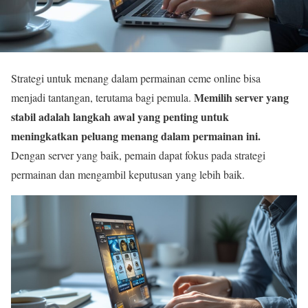
Strategi untuk menang dalam permainan ceme online bisa
Memilih server yang
menjadi tantangan, terutama bagi pemula.
stabil adalah langkah awal yang penting untuk
meningkatkan peluang menang dalam permainan ini.
Dengan server yang baik, pemain dapat fokus pada strategi
permainan dan mengambil keputusan yang lebih baik.