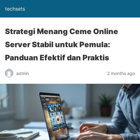
techsets
Strategi Menang Ceme Online
Server Stabil untuk Pemula:
Panduan Efektif dan Praktis
admin
2 months ago