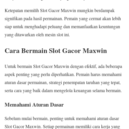
Ketepatan memilih Slot Gacor Maxwin mungkin berdampak
signifikan pada hasil permainan. Pemain yang cermat akan lebih
siap untuk menghadapi peluang dan memanfaatkan keuntungan
yang ditawarkan oleh mesin slot ini.
Cara Bermain Slot Gacor Maxwin
Untuk bermain Slot Gacor Maxwin dengan efektif, ada beberapa
aspek penting yang perlu diperhatikan. Pemain harus memahami
aturan dasar permainan, strategi penempatan taruhan yang tepat,
serta cara yang baik dalam mengelola keuangan selama bermain.
Memahami Aturan Dasar
Sebelum mulai bermain, penting untuk memahami aturan dasar
Slot Gacor Maxwin. Setiap permainan memiliki cara kerja yang