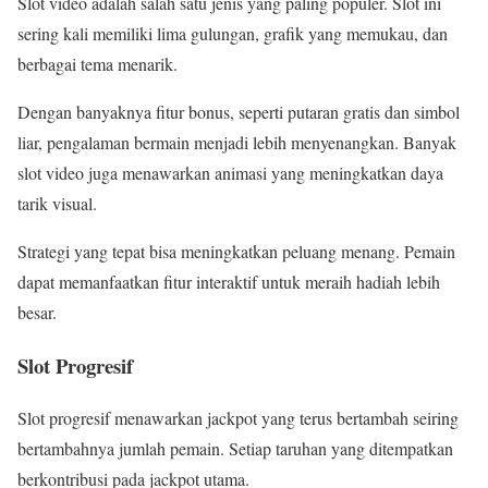
Slot video adalah salah satu jenis yang paling populer. Slot ini
sering kali memiliki lima gulungan, grafik yang memukau, dan
berbagai tema menarik.
Dengan banyaknya fitur bonus, seperti putaran gratis dan simbol
liar, pengalaman bermain menjadi lebih menyenangkan. Banyak
slot video juga menawarkan animasi yang meningkatkan daya
tarik visual.
Strategi yang tepat bisa meningkatkan peluang menang. Pemain
dapat memanfaatkan fitur interaktif untuk meraih hadiah lebih
besar.
Slot Progresif
Slot progresif menawarkan jackpot yang terus bertambah seiring
bertambahnya jumlah pemain. Setiap taruhan yang ditempatkan
berkontribusi pada jackpot utama.