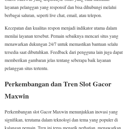
layanan pelanggan yang responsif dan bisa dihubungi melalui
berbagai saluran, seperti live chat, email, atau telepon.
Kecepatan dan kualitas respon menjadi indikator utama dalam
menilai layanan tersebut. Pemain sebaiknya mencari situs yang
menawarkan dukungan 24/7 untuk memastikan bantuan selalu
tersedia saat dibutuhkan. Feedback dari pengguna lain juga dapat
memberikan gambaran jelas tentang seberapa baik layanan
pelanggan situs tertentu.
Perkembangan dan Tren Slot Gacor
Maxwin
Perkembangan slot Gacor Maxwin menunjukkan inovasi yang
signifikan, terutama dalam teknologi dan tema yang populer di
kalangan pemain. Tren ini terus menarik perhatian, menawarkan