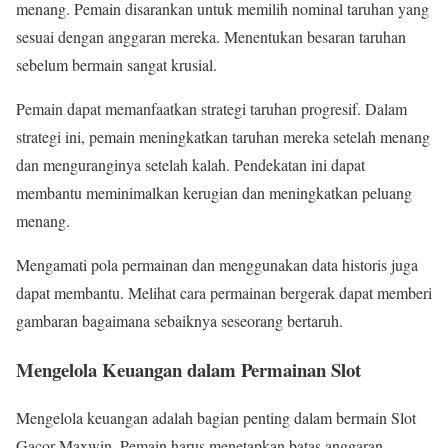
menang. Pemain disarankan untuk memilih nominal taruhan yang
sesuai dengan anggaran mereka. Menentukan besaran taruhan
sebelum bermain sangat krusial.
Pemain dapat memanfaatkan strategi taruhan progresif. Dalam
strategi ini, pemain meningkatkan taruhan mereka setelah menang
dan menguranginya setelah kalah. Pendekatan ini dapat
membantu meminimalkan kerugian dan meningkatkan peluang
menang.
Mengamati pola permainan dan menggunakan data historis juga
dapat membantu. Melihat cara permainan bergerak dapat memberi
gambaran bagaimana sebaiknya seseorang bertaruh.
Mengelola Keuangan dalam Permainan Slot
Mengelola keuangan adalah bagian penting dalam bermain Slot
Gacor Maxwin. Pemain harus menetapkan batas anggaran