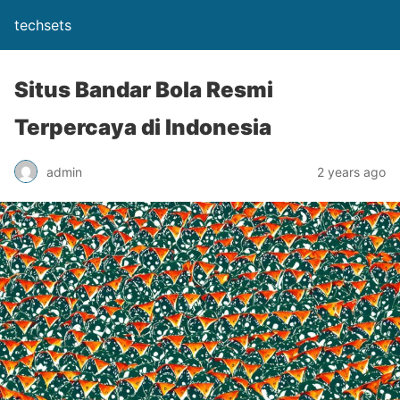
techsets
Situs Bandar Bola Resmi
Terpercaya di Indonesia
admin
2 years ago