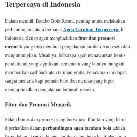
Terpercaya di Indonesia
Dalam memilih Bandar Bola Resmi, penting untuk melakukan
Agen Taruhan Terpercaya
perbandingan antara berbagai
di
fitur dan promosi
Indonesia. Setiap agen menghadirkan
menarik
yang bisa membuat pengalaman taruhan Anda semakin
menguntungkan. Misalnya, beberapa agen menawarkan bonus
pendaftaran yang signifikan, sementara yang lainnya mungkin
memberikan cashback atau taruhan gratis. Penawaran ini dapat
sangat menarik bagi pemain baru dan mereka yang ingin
mengoptimalkan pengalaman bertaruh mereka.
Fitur dan Promosi Menarik
Selain bonus dan promosi yang bervariasi, fitur lain yang harus
perbandingan agen taruhan bola
diperhatikan dalam
adalah
kemudahan akses pada jenis taruhan yang tersedia. Kelancaran