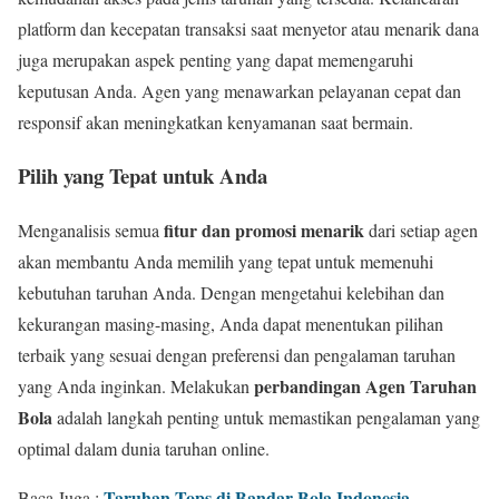
platform dan kecepatan transaksi saat menyetor atau menarik dana
juga merupakan aspek penting yang dapat memengaruhi
keputusan Anda. Agen yang menawarkan pelayanan cepat dan
responsif akan meningkatkan kenyamanan saat bermain.
Pilih yang Tepat untuk Anda
fitur dan promosi menarik
Menganalisis semua
dari setiap agen
akan membantu Anda memilih yang tepat untuk memenuhi
kebutuhan taruhan Anda. Dengan mengetahui kelebihan dan
kekurangan masing-masing, Anda dapat menentukan pilihan
terbaik yang sesuai dengan preferensi dan pengalaman taruhan
perbandingan Agen Taruhan
yang Anda inginkan. Melakukan
Bola
adalah langkah penting untuk memastikan pengalaman yang
optimal dalam dunia taruhan online.
Taruhan Tops di Bandar Bola Indonesia
Baca Juga :