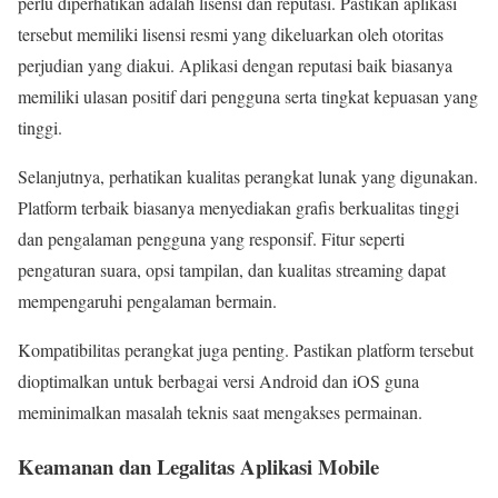
perlu diperhatikan adalah lisensi dan reputasi. Pastikan aplikasi
tersebut memiliki lisensi resmi yang dikeluarkan oleh otoritas
perjudian yang diakui. Aplikasi dengan reputasi baik biasanya
memiliki ulasan positif dari pengguna serta tingkat kepuasan yang
tinggi.
Selanjutnya, perhatikan kualitas perangkat lunak yang digunakan.
Platform terbaik biasanya menyediakan grafis berkualitas tinggi
dan pengalaman pengguna yang responsif. Fitur seperti
pengaturan suara, opsi tampilan, dan kualitas streaming dapat
mempengaruhi pengalaman bermain.
Kompatibilitas perangkat juga penting. Pastikan platform tersebut
dioptimalkan untuk berbagai versi Android dan iOS guna
meminimalkan masalah teknis saat mengakses permainan.
Keamanan dan Legalitas Aplikasi Mobile