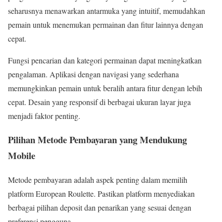
seharusnya menawarkan antarmuka yang intuitif, memudahkan
pemain untuk menemukan permainan dan fitur lainnya dengan
cepat.
Fungsi pencarian dan kategori permainan dapat meningkatkan
pengalaman. Aplikasi dengan navigasi yang sederhana
memungkinkan pemain untuk beralih antara fitur dengan lebih
cepat. Desain yang responsif di berbagai ukuran layar juga
menjadi faktor penting.
Pilihan Metode Pembayaran yang Mendukung
Mobile
Metode pembayaran adalah aspek penting dalam memilih
platform European Roulette. Pastikan platform menyediakan
berbagai pilihan deposit dan penarikan yang sesuai dengan
preferensi pengguna.