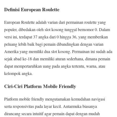
Definisi European Roulette
European Roulette adalah varian dari permainan roulette yang
populer, dibedakan oleh slot kosong tunggal bernomor 0. Dalam
versi ini, terdapat 37 angka dari 0 hingga 36, yang memberikan
peluang lebih baik bagi pemain dibandingkan dengan varian
Amerika yang memiliki dua slot kosong. Permainan ini sudah ada
sejak abad ke-18 dan memiliki aturan sederhana, dimana pemain
dapat mempertaruhkan uang pada angka tertentu, warna, atau
kelompok angka.
Ciri-Ciri Platform Mobile Friendly
Platform mobile friendly mengutamakan kemudahan navigasi
serta responsivitas pada layar kecil. Antarmuka biasanya
dirancang secara intuitif agar pemain dapat dengan mudah