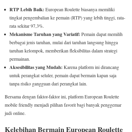
RTP Lebih Baik:
European Roulette biasanya memiliki
tingkat pengembalian ke pemain (RTP) yang lebih tinggi, rata-
rata sekitar 97,3%.
Mekanisme Taruhan yang Variatif:
Pemain dapat memilih
berbagai jenis taruhan, mulai dari taruhan langsung hingga
taruhan kelompok, memberikan fleksibilitas dalam strategi
permainan.
Aksesibilitas yang Mudah:
Karena platform ini dirancang
untuk perangkat seluler, pemain dapat bermain kapan saja
tanpa risiko gangguan dari perangkat lain.
Bersama dengan faktor-faktor ini, platform European Roulette
mobile friendly menjadi pilihan favorit bagi banyak penggemar
judi online.
Kelebihan Bermain European Roulette