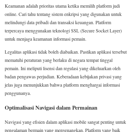
Keamanan adalah prioritas utama ketika memilih platform judi
online. Cari tahu tentang sistem enkripsi yang digunakan untuk
melindungi data pribadi dan transaksi keuangan. Platform
terpercaya menggunakan teknologi SSL (Secure Socket Layer)
untuk menjaga keamanan informasi pemain.
Legalitas aplikasi tidak boleh diabaikan. Pastikan aplikasi tersebut
mematuhi peraturan yang berlaku di negara tempat tinggal
pemain. Ini meliputi lisensi dan regulasi yang dikeluarkan oleh
badan pengawas perjudian. Keberadaan kebijakan privasi yang
jelas juga menunjukkan bahwa platform menghargai informasi
penggunanya.
Optimalisasi Navigasi dalam Permainan
Navigasi yang efisien dalam aplikasi mobile sangat penting untuk
pengalaman bermain yang menyenangkan. Platform yang baik