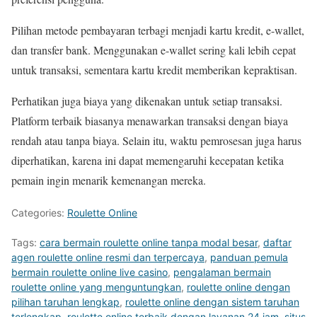
Pilihan metode pembayaran terbagi menjadi kartu kredit, e-wallet,
dan transfer bank. Menggunakan e-wallet sering kali lebih cepat
untuk transaksi, sementara kartu kredit memberikan kepraktisan.
Perhatikan juga biaya yang dikenakan untuk setiap transaksi.
Platform terbaik biasanya menawarkan transaksi dengan biaya
rendah atau tanpa biaya. Selain itu, waktu pemrosesan juga harus
diperhatikan, karena ini dapat memengaruhi kecepatan ketika
pemain ingin menarik kemenangan mereka.
Categories:
Roulette Online
Tags:
cara bermain roulette online tanpa modal besar
,
daftar
agen roulette online resmi dan terpercaya
,
panduan pemula
bermain roulette online live casino
,
pengalaman bermain
roulette online yang menguntungkan
,
roulette online dengan
pilihan taruhan lengkap
,
roulette online dengan sistem taruhan
terlengkap
,
roulette online terbaik dengan layanan 24 jam
,
situs