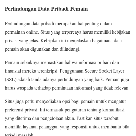
Perlindungan Data Pribadi Pemain
Perlindungan data pribadi merupakan hal penting dalam
permainan online. Situs yang terpercaya harus memiliki kebijakan
privasi yang jelas. Kebijakan ini menjelaskan bagaimana data
pemain akan digunakan dan dilindungi.
Pemain sebaiknya memastikan bahwa informasi pribadi dan
finansial mereka terenkripsi. Penggunaan Secure Socket Layer
(SSL) adalah tanda adanya perlindungan yang baik. Pemain juga
harus waspada terhadap permintaan informasi yang tidak relevan.
Situs juga perlu menyediakan opsi bagi pemain untuk mengatur
preferensi privasi. Ini termasuk pengaturan tentang komunikasi
yang diterima dan pengelolaan akun. Pastikan situs tersebut
memiliki layanan pelanggan yang responsif untuk membantu bila
terjadi masalah.