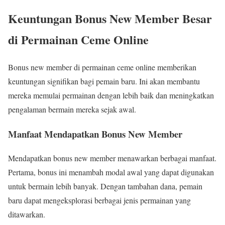
Keuntungan Bonus New Member Besar
di Permainan Ceme Online
Bonus new member di permainan ceme online memberikan
keuntungan signifikan bagi pemain baru. Ini akan membantu
mereka memulai permainan dengan lebih baik dan meningkatkan
pengalaman bermain mereka sejak awal.
Manfaat Mendapatkan Bonus New Member
Mendapatkan bonus new member menawarkan berbagai manfaat.
Pertama, bonus ini menambah modal awal yang dapat digunakan
untuk bermain lebih banyak. Dengan tambahan dana, pemain
baru dapat mengeksplorasi berbagai jenis permainan yang
ditawarkan.