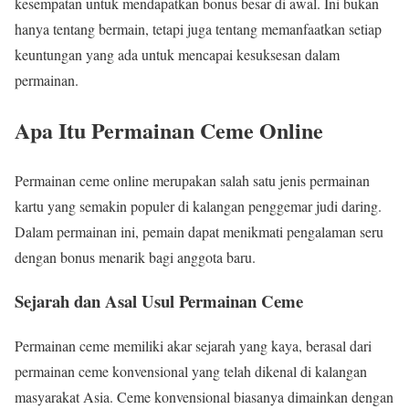
kesempatan untuk mendapatkan bonus besar di awal. Ini bukan
hanya tentang bermain, tetapi juga tentang memanfaatkan setiap
keuntungan yang ada untuk mencapai kesuksesan dalam
permainan.
Apa Itu Permainan Ceme Online
Permainan ceme online merupakan salah satu jenis permainan
kartu yang semakin populer di kalangan penggemar judi daring.
Dalam permainan ini, pemain dapat menikmati pengalaman seru
dengan bonus menarik bagi anggota baru.
Sejarah dan Asal Usul Permainan Ceme
Permainan ceme memiliki akar sejarah yang kaya, berasal dari
permainan ceme konvensional yang telah dikenal di kalangan
masyarakat Asia. Ceme konvensional biasanya dimainkan dengan