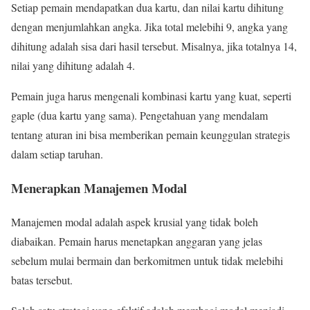
Setiap pemain mendapatkan dua kartu, dan nilai kartu dihitung
dengan menjumlahkan angka. Jika total melebihi 9, angka yang
dihitung adalah sisa dari hasil tersebut. Misalnya, jika totalnya 14,
nilai yang dihitung adalah 4.
Pemain juga harus mengenali kombinasi kartu yang kuat, seperti
gaple (dua kartu yang sama). Pengetahuan yang mendalam
tentang aturan ini bisa memberikan pemain keunggulan strategis
dalam setiap taruhan.
Menerapkan Manajemen Modal
Manajemen modal adalah aspek krusial yang tidak boleh
diabaikan. Pemain harus menetapkan anggaran yang jelas
sebelum mulai bermain dan berkomitmen untuk tidak melebihi
batas tersebut.