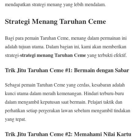
mendapatkan strategi menang yang lebih mendalam.
Strategi Menang Taruhan Ceme
Bagi para pemain Taruhan Ceme, menang dalam permainan ini
adalah tujuan utama. Dalam bagian ini, kami akan memberikan
strategi menang Taruhan Ceme
strategi-
yang terbukti efektif.
Trik Jitu Taruhan Ceme #1: Bermain dengan Sabar
Sebagai pemain Taruhan Ceme yang cerdas, kesabaran adalah
kunci utama dalam meraih kemenangan. Hindari terburu-buru
dalam mengambil keputusan saat bermain. Pelajari taktik dan
perhatikan setiap pergerakan lawan sebelum mengambil tindakan
yang tepat.
Trik Jitu Taruhan Ceme #2: Memahami Nilai Kartu