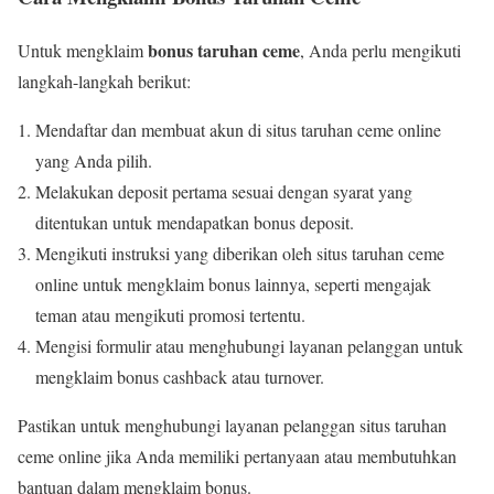
bonus taruhan ceme
Untuk mengklaim
, Anda perlu mengikuti
langkah-langkah berikut:
Mendaftar dan membuat akun di situs taruhan ceme online
yang Anda pilih.
Melakukan deposit pertama sesuai dengan syarat yang
ditentukan untuk mendapatkan bonus deposit.
Mengikuti instruksi yang diberikan oleh situs taruhan ceme
online untuk mengklaim bonus lainnya, seperti mengajak
teman atau mengikuti promosi tertentu.
Mengisi formulir atau menghubungi layanan pelanggan untuk
mengklaim bonus cashback atau turnover.
Pastikan untuk menghubungi layanan pelanggan situs taruhan
ceme online jika Anda memiliki pertanyaan atau membutuhkan
bantuan dalam mengklaim bonus.