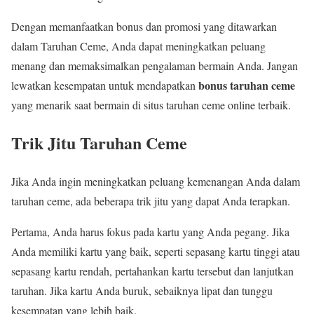
Dengan memanfaatkan bonus dan promosi yang ditawarkan
dalam Taruhan Ceme, Anda dapat meningkatkan peluang
menang dan memaksimalkan pengalaman bermain Anda. Jangan
bonus taruhan ceme
lewatkan kesempatan untuk mendapatkan
yang menarik saat bermain di situs taruhan ceme online terbaik.
Trik Jitu Taruhan Ceme
Jika Anda ingin meningkatkan peluang kemenangan Anda dalam
taruhan ceme, ada beberapa trik jitu yang dapat Anda terapkan.
Pertama, Anda harus fokus pada kartu yang Anda pegang. Jika
Anda memiliki kartu yang baik, seperti sepasang kartu tinggi atau
sepasang kartu rendah, pertahankan kartu tersebut dan lanjutkan
taruhan. Jika kartu Anda buruk, sebaiknya lipat dan tunggu
kesempatan yang lebih baik.