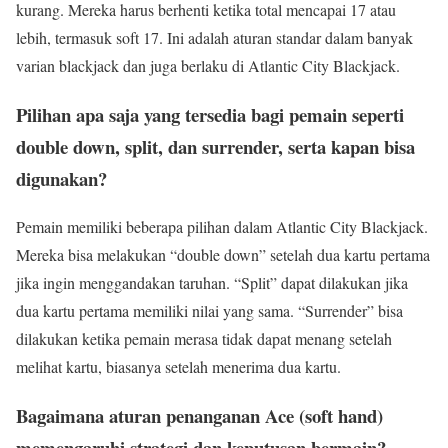
kurang. Mereka harus berhenti ketika total mencapai 17 atau
lebih, termasuk soft 17. Ini adalah aturan standar dalam banyak
varian blackjack dan juga berlaku di Atlantic City Blackjack.
Pilihan apa saja yang tersedia bagi pemain seperti
double down, split, dan surrender, serta kapan bisa
digunakan?
Pemain memiliki beberapa pilihan dalam Atlantic City Blackjack.
Mereka bisa melakukan “double down” setelah dua kartu pertama
jika ingin menggandakan taruhan. “Split” dapat dilakukan jika
dua kartu pertama memiliki nilai yang sama. “Surrender” bisa
dilakukan ketika pemain merasa tidak dapat menang setelah
melihat kartu, biasanya setelah menerima dua kartu.
Bagaimana aturan penanganan Ace (soft hand)
memengaruhi strategi dan keputusan bermain?