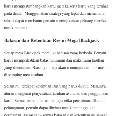
harus mempertimbangkan kartu mereka serta kartu yang terlihat
pada dealer. Menggunakan strategi yang tepat dan memahami
situasi dapat membantu pemain meningkatkan peluang mereka
untuk menang.
Batasan dan Ketentuan Resmi Meja Blackjack
Setiap meja Blackjack memiliki batasan yang berbeda. Pemain
harus memperhatikan batas minimum dan maksimum taruhan
yang ditentukan. Biasanya, meja akan menunjukkan informasi ini
di samping area taruhan.
Selain itu, terdapat ketentuan lain yang harus diikuti. Misalnya,
aturan mengenai penyerahan, taruhan asuransi, dan penggunaan
kartu. Semua pemain harus menjaga etika permainan. Jika ada
pelanggaran, pemain dapat diminta untuk meninggalkan
permainan. Memahami semua batasan dan ketentuan ini sangat