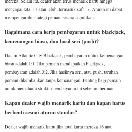
mereka. Selain itu, dealer akan terus menarik kartu hingga
mencapai total 17 atau lebih, termasuk soft 17. Aturan ini dapat
mempengaruhi strategi pemain secara signifikan.
Bagaimana cara kerja pembayaran untuk blackjack,
kemenangan biasa, dan hasil seri (push)?
Dalam Atlantic City Blackjack, pembayaran untuk kemenangan
biasa adalah 1:1. Jika pemain mendapatkan blackjack,
pembayaran adalah 3:2. Jika hasilnya seri, atau push, taruhan
pemain dikembalikan tanpa kemenangan. Penting bagi pemain
untuk memahami struktur pembayaran ini sebelum bermain.
Kapan dealer wajib menarik kartu dan kapan harus
berhenti sesuai aturan standar?
Dealer wajib menarik kartu jika total kartu mereka 16 atau