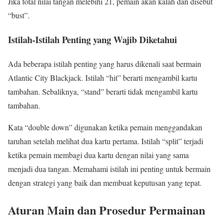
Jika total nilai tangan melebihi 21, pemain akan kalah dan disebut
“bust”.
Istilah-Istilah Penting yang Wajib Diketahui
Ada beberapa istilah penting yang harus dikenali saat bermain
Atlantic City Blackjack. Istilah “hit” berarti mengambil kartu
tambahan. Sebaliknya, “stand” berarti tidak mengambil kartu
tambahan.
Kata “double down” digunakan ketika pemain menggandakan
taruhan setelah melihat dua kartu pertama. Istilah “split” terjadi
ketika pemain membagi dua kartu dengan nilai yang sama
menjadi dua tangan. Memahami istilah ini penting untuk bermain
dengan strategi yang baik dan membuat keputusan yang tepat.
Aturan Main dan Prosedur Permainan