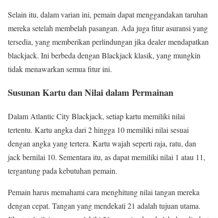
Selain itu, dalam varian ini, pemain dapat menggandakan taruhan
mereka setelah membelah pasangan. Ada juga fitur asuransi yang
tersedia, yang memberikan perlindungan jika dealer mendapatkan
blackjack. Ini berbeda dengan Blackjack klasik, yang mungkin
tidak menawarkan semua fitur ini.
Susunan Kartu dan Nilai dalam Permainan
Dalam Atlantic City Blackjack, setiap kartu memiliki nilai
tertentu. Kartu angka dari 2 hingga 10 memiliki nilai sesuai
dengan angka yang tertera. Kartu wajah seperti raja, ratu, dan
jack bernilai 10. Sementara itu, as dapat memiliki nilai 1 atau 11,
tergantung pada kebutuhan pemain.
Pemain harus memahami cara menghitung nilai tangan mereka
dengan cepat. Tangan yang mendekati 21 adalah tujuan utama.