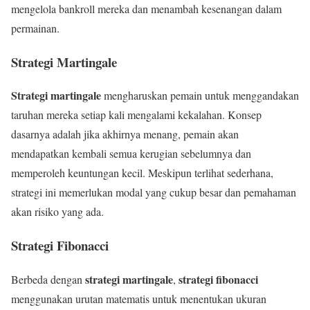
mengelola bankroll mereka dan menambah kesenangan dalam
permainan.
Strategi Martingale
Strategi martingale
mengharuskan pemain untuk menggandakan
taruhan mereka setiap kali mengalami kekalahan. Konsep
dasarnya adalah jika akhirnya menang, pemain akan
mendapatkan kembali semua kerugian sebelumnya dan
memperoleh keuntungan kecil. Meskipun terlihat sederhana,
strategi ini memerlukan modal yang cukup besar dan pemahaman
akan risiko yang ada.
Strategi Fibonacci
strategi martingale
strategi fibonacci
Berbeda dengan
,
menggunakan urutan matematis untuk menentukan ukuran