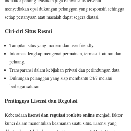
indikator penting. Pastikan juga bahwa situs tersebut
menyediakan opsi dukungan pelanggan yang responsif, sehingga
setiap pertanyaan atau masalah dapat segera diatasi.
Ciri-ciri Situs Resmi
Tampilan situs yang modern dan user-friendly.
Informasi lengkap mengenai permainan, termasuk aturan dan
peluang.
Transparansi dalam kebijakan privasi dan perlindungan data.
Dukungan pelanggan yang siap membantu 24/7 melalui
berbagai saluran.
Pentingnya Lisensi dan Regulasi
lisensi dan regulasi roulette online
Keberadaan
menjadi faktor
kunci dalam menentukan keamanan suatu situs. Lisensi yang