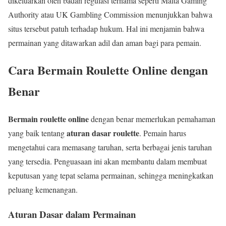
dikeluarkan oleh badan regulasi ternama seperti Malta Gaming
Authority atau UK Gambling Commission menunjukkan bahwa
situs tersebut patuh terhadap hukum. Hal ini menjamin bahwa
permainan yang ditawarkan adil dan aman bagi para pemain.
Cara Bermain Roulette Online dengan
Benar
Bermain roulette online
dengan benar memerlukan pemahaman
aturan dasar roulette
yang baik tentang
. Pemain harus
mengetahui cara memasang taruhan, serta berbagai jenis taruhan
yang tersedia. Penguasaan ini akan membantu dalam membuat
keputusan yang tepat selama permainan, sehingga meningkatkan
peluang kemenangan.
Aturan Dasar dalam Permainan