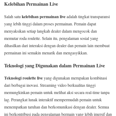
Kelebihan Permainan Live
kelebihan permainan live
Salah satu
adalah tingkat transparansi
yang lebih tinggi dalam proses permainan. Pemain dapat
menyaksikan setiap langkah dealer dalam mengocok dan
memutar roda roulette. Selain itu, pengalaman sosial yang
dihasilkan dari interaksi dengan dealer dan pemain lain membuat
permainan ini semakin menarik dan mengasyikkan.
Teknologi yang Digunakan dalam Permainan Live
Teknologi roulette live
yang digunakan merupakan kombinasi
dari berbagai inovasi. Streaming video berkualitas tinggi
memungkinkan pemain untuk melihat aksi secara real-time tanpa
lag. Perangkat lunak interaktif mempermudah pemain untuk
menempatkan taruhan dan berkomunikasi dengan dealer. Semua
ini berkontribusi pada pengalaman bermain yang lebih imersif dan