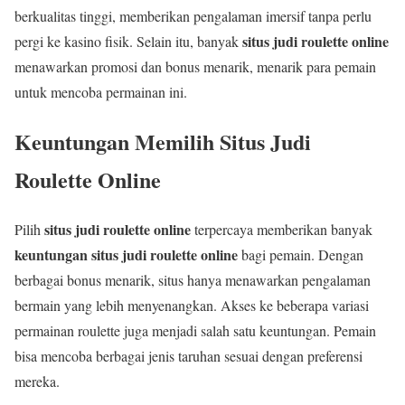
berkualitas tinggi, memberikan pengalaman imersif tanpa perlu
situs judi roulette online
pergi ke kasino fisik. Selain itu, banyak
menawarkan promosi dan bonus menarik, menarik para pemain
untuk mencoba permainan ini.
Keuntungan Memilih Situs Judi
Roulette Online
situs judi roulette online
Pilih
terpercaya memberikan banyak
keuntungan situs judi roulette online
bagi pemain. Dengan
berbagai bonus menarik, situs hanya menawarkan pengalaman
bermain yang lebih menyenangkan. Akses ke beberapa variasi
permainan roulette juga menjadi salah satu keuntungan. Pemain
bisa mencoba berbagai jenis taruhan sesuai dengan preferensi
mereka.