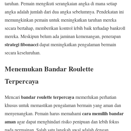
taruhan. Pemain mengikuti serangkaian angka di mana setiap
angka adalah jumlah dari dua angka sebelumnya. Pendekatan ini
memungkinkan pemain untuk meningkatkan taruhan mereka
secara bertahap, memberikan kontrol lebih baik terhadap bankroll
mereka. Meskipun belum ada jaminan kemenangan, penerapan
strategi fibonacci
dapat meningkatkan pengalaman bermain
secara keseluruhan.
Menemukan Bandar Roulette
Terpercaya
bandar roulette terpercaya
Mencari
memerlukan perhatian
khusus untuk memastikan pengalaman bermain yang aman dan
cara memilih bandar
menyenangkan. Pemain harus memahami
aman
agar dapat menghindari risiko penipuan dan lebih fokus
pada permainan. Salah satu langkah awal adalah dengan