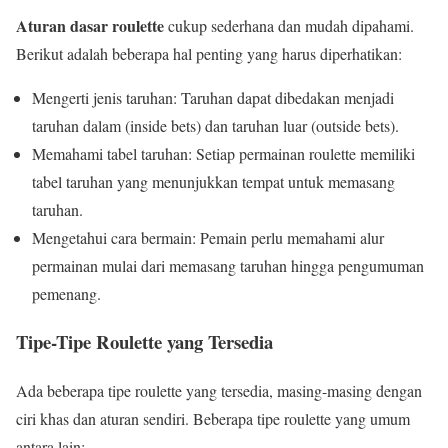
Aturan dasar roulette
cukup sederhana dan mudah dipahami.
Berikut adalah beberapa hal penting yang harus diperhatikan:
Mengerti jenis taruhan: Taruhan dapat dibedakan menjadi
taruhan dalam (inside bets) dan taruhan luar (outside bets).
Memahami tabel taruhan: Setiap permainan roulette memiliki
tabel taruhan yang menunjukkan tempat untuk memasang
taruhan.
Mengetahui cara bermain: Pemain perlu memahami alur
permainan mulai dari memasang taruhan hingga pengumuman
pemenang.
Tipe-Tipe Roulette yang Tersedia
Ada beberapa tipe roulette yang tersedia, masing-masing dengan
ciri khas dan aturan sendiri. Beberapa tipe roulette yang umum
antara lain: