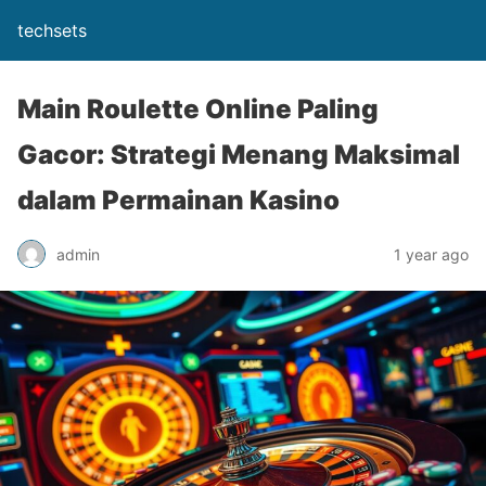
techsets
Main Roulette Online Paling
Gacor: Strategi Menang Maksimal
dalam Permainan Kasino
admin
1 year ago