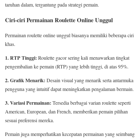
taruhan dalam, tergantung pada strategi pemain.
Ciri-ciri Permainan Roulette Online Unggul
Permainan roulette online unggul biasanya memiliki beberapa ciri
khas.
1. RTP Tinggi:
Roulette gacor sering kali menawarkan tingkat
pengembalian ke pemain (RTP) yang lebih tinggi, di atas 95%.
2. Grafik Menarik:
Desain visual yang menarik serta antarmuka
pengguna yang intuitif dapat meningkatkan pengalaman bermain.
3. Variasi Permainan:
Tersedia berbagai varian roulette seperti
American, European, dan French, memberikan pemain pilihan
sesuai preferensi mereka.
Pemain juga memperhatikan kecepatan permainan yang seimbang