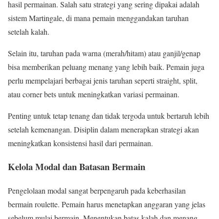
hasil permainan. Salah satu strategi yang sering dipakai adalah
sistem Martingale, di mana pemain menggandakan taruhan
setelah kalah.
Selain itu, taruhan pada warna (merah/hitam) atau ganjil/genap
bisa memberikan peluang menang yang lebih baik. Pemain juga
perlu mempelajari berbagai jenis taruhan seperti straight, split,
atau corner bets untuk meningkatkan variasi permainan.
Penting untuk tetap tenang dan tidak tergoda untuk bertaruh lebih
setelah kemenangan. Disiplin dalam menerapkan strategi akan
meningkatkan konsistensi hasil dari permainan.
Kelola Modal dan Batasan Bermain
Pengelolaan modal sangat berpengaruh pada keberhasilan
bermain roulette. Pemain harus menetapkan anggaran yang jelas
sebelum mulai bermain. Menentukan batas kalah dan menang