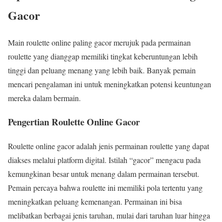
Gacor
Main roulette online paling gacor merujuk pada permainan
roulette yang dianggap memiliki tingkat keberuntungan lebih
tinggi dan peluang menang yang lebih baik. Banyak pemain
mencari pengalaman ini untuk meningkatkan potensi keuntungan
mereka dalam bermain.
Pengertian Roulette Online Gacor
Roulette online gacor adalah jenis permainan roulette yang dapat
diakses melalui platform digital. Istilah “gacor” mengacu pada
kemungkinan besar untuk menang dalam permainan tersebut.
Pemain percaya bahwa roulette ini memiliki pola tertentu yang
meningkatkan peluang kemenangan. Permainan ini bisa
melibatkan berbagai jenis taruhan, mulai dari taruhan luar hingga