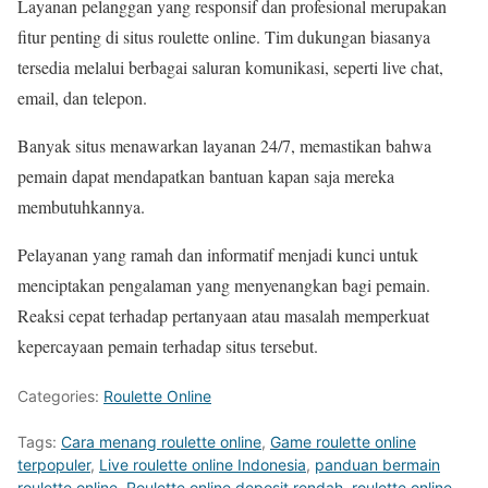
Layanan pelanggan yang responsif dan profesional merupakan
fitur penting di situs roulette online. Tim dukungan biasanya
tersedia melalui berbagai saluran komunikasi, seperti live chat,
email, dan telepon.
Banyak situs menawarkan layanan 24/7, memastikan bahwa
pemain dapat mendapatkan bantuan kapan saja mereka
membutuhkannya.
Pelayanan yang ramah dan informatif menjadi kunci untuk
menciptakan pengalaman yang menyenangkan bagi pemain.
Reaksi cepat terhadap pertanyaan atau masalah memperkuat
kepercayaan pemain terhadap situs tersebut.
Categories:
Roulette Online
Tags:
Cara menang roulette online
,
Game roulette online
terpopuler
,
Live roulette online Indonesia
,
panduan bermain
roulette online
,
Roulette online deposit rendah
,
roulette online