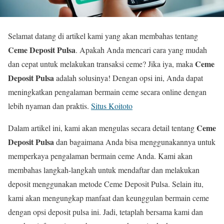
Selamat datang di artikel kami yang akan membahas tentang
Ceme Deposit Pulsa
. Apakah Anda mencari cara yang mudah
Ceme
dan cepat untuk melakukan transaksi ceme? Jika iya, maka
Deposit Pulsa
adalah solusinya! Dengan opsi ini, Anda dapat
meningkatkan pengalaman bermain ceme secara online dengan
lebih nyaman dan praktis.
Situs Koitoto
Ceme
Dalam artikel ini, kami akan mengulas secara detail tentang
Deposit Pulsa
dan bagaimana Anda bisa menggunakannya untuk
memperkaya pengalaman bermain ceme Anda. Kami akan
membahas langkah-langkah untuk mendaftar dan melakukan
deposit menggunakan metode Ceme Deposit Pulsa. Selain itu,
kami akan mengungkap manfaat dan keunggulan bermain ceme
dengan opsi deposit pulsa ini. Jadi, tetaplah bersama kami dan