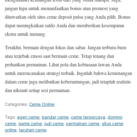
jangan lupa untuk memanfaatkan bonus atau promosi yang
ditawarkan oleh situs ceme deposit pulsa yang Anda pilih. Bonus
dapat meningkatkan saldo Anda dan memberikan kesempatan
ekstra untuk menang.
Terakhir, bermain dengan fokus dan sabar. Jangan terburu-buru
atau terjebak emosi saat bermain ceme. Tetap tenang dan
perhatikan permainan. Lihat pola dan kebiasaan lawan Anda
untuk merencanakan strategi terbaik. Ingatlah bahwa kemenangan
dalam ceme juga melibatkan keberuntungan, jadi tetaplah realistis
dan nikmati setiap sesi permainan.
Categories:
Ceme Online
Tags:
agen ceme
,
bandar ceme
,
ceme terpercaya
,
domino
ceme
,
game ceme
,
judi ceme
,
permainan ceme
,
situs ceme
online
,
taruhan ceme