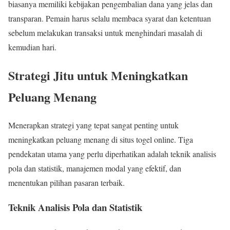
biasanya memiliki kebijakan pengembalian dana yang jelas dan
transparan. Pemain harus selalu membaca syarat dan ketentuan
sebelum melakukan transaksi untuk menghindari masalah di
kemudian hari.
Strategi Jitu untuk Meningkatkan
Peluang Menang
Menerapkan strategi yang tepat sangat penting untuk
meningkatkan peluang menang di situs togel online. Tiga
pendekatan utama yang perlu diperhatikan adalah teknik analisis
pola dan statistik, manajemen modal yang efektif, dan
menentukan pilihan pasaran terbaik.
Teknik Analisis Pola dan Statistik