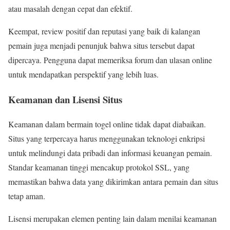
atau masalah dengan cepat dan efektif.
Keempat, review positif dan reputasi yang baik di kalangan
pemain juga menjadi penunjuk bahwa situs tersebut dapat
dipercaya. Pengguna dapat memeriksa forum dan ulasan online
untuk mendapatkan perspektif yang lebih luas.
Keamanan dan Lisensi Situs
Keamanan dalam bermain togel online tidak dapat diabaikan.
Situs yang terpercaya harus menggunakan teknologi enkripsi
untuk melindungi data pribadi dan informasi keuangan pemain.
Standar keamanan tinggi mencakup protokol SSL, yang
memastikan bahwa data yang dikirimkan antara pemain dan situs
tetap aman.
Lisensi merupakan elemen penting lain dalam menilai keamanan