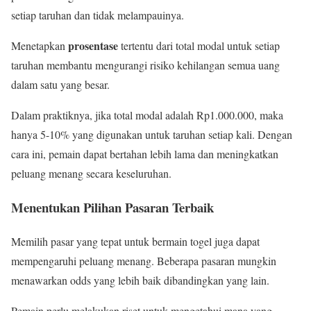
setiap taruhan dan tidak melampauinya.
prosentase
Menetapkan
tertentu dari total modal untuk setiap
taruhan membantu mengurangi risiko kehilangan semua uang
dalam satu yang besar.
Dalam praktiknya, jika total modal adalah Rp1.000.000, maka
hanya 5-10% yang digunakan untuk taruhan setiap kali. Dengan
cara ini, pemain dapat bertahan lebih lama dan meningkatkan
peluang menang secara keseluruhan.
Menentukan Pilihan Pasaran Terbaik
Memilih pasar yang tepat untuk bermain togel juga dapat
mempengaruhi peluang menang. Beberapa pasaran mungkin
menawarkan odds yang lebih baik dibandingkan yang lain.
Pemain perlu melakukan riset untuk mengetahui mana yang