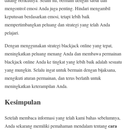
datang berikutnya. Selain itu, bermain dengan sabar dan
mengontrol emosi Anda juga penting. Hindari mengambil
keputusan berdasarkan emosi, tetapi lebih baik
mempertimbangkan peluang dan strategi yang telah Anda
pelajari.
Dengan menggunakan strategi blackjack online yang tepat,
meningkatkan peluang menang Anda dan membawa permainan
blackjack online Anda ke tingkat yang lebih baik adalah sesuatu
yang mungkin. Selalu ingat untuk bermain dengan bijaksana,
mengikuti aturan permainan, dan terus berlatih untuk
meningkatkan keterampilan Anda.
Kesimpulan
Setelah membaca informasi yang telah kami bahas sebelumnya,
cara
Anda sekarang memiliki pemahaman mendalam tentang