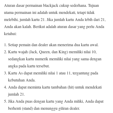
Aturan dasar permainan blackjack cukup sederhana. Tujuan
utama permainan ini adalah untuk mendekati, tetapi tidak
melebihi, jumlah kartu 21. Jika jumlah kartu Anda lebih dari 21,
Anda akan kalah. Berikut adalah aturan dasar yang perlu Anda
ketahui:
Setiap pemain dan dealer akan menerima dua kartu awal.
Kartu wajah (Jack, Queen, dan King) memiliki nilai 10,
sedangkan kartu numerik memiliki nilai yang sama dengan
angka pada kartu tersebut.
Kartu As dapat memiliki nilai 1 atau 11, tergantung pada
kebutuhan Anda.
Anda dapat meminta kartu tambahan (hit) untuk mendekati
jumlah 21.
Jika Anda puas dengan kartu yang Anda miliki, Anda dapat
berhenti (stand) dan menunggu giliran dealer.