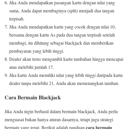
Jika Anda mendapatkan pasangan kartu dengan nilai yang
sama, Anda dapat membaginya (split) menjadi dua tangan
terpisah.
Jika Anda mendapatkan kartu yang cocok dengan nilai 10,
bersama dengan kartu As pada dua tangan terpisah setelah
membagi, itu dihitung sebagai blackjack dan memberikan
pembayaran yang lebih tinggi.
Dealer akan terus mengambil kartu tambahan hingga mencapai
atau melebihi jumlah 17.
Jika kartu Anda memiliki nilai yang lebih tinggi daripada kartu
dealer tanpa melebihi 21, Anda akan memenangkan taruhan.
Cara Bermain Blackjack
Jika Anda ingin berhasil dalam bermain blackjack, Anda perlu
menguasai bukan hanya aturan dasarnya, tetapi juga strategi
cara bermain
bermain yang tepat. Berikut adalah panduan