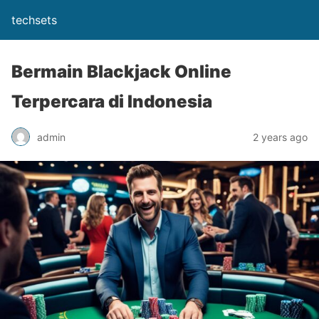
techsets
Bermain Blackjack Online
Terpercara di Indonesia
admin
2 years ago