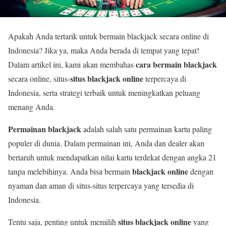
Apakah Anda tertarik untuk bermain blackjack secara online di
Indonesia? Jika ya, maka Anda berada di tempat yang tepat!
cara bermain blackjack
Dalam artikel ini, kami akan membahas
situs blackjack online
secara online, situs-
terpercaya di
Indonesia, serta strategi terbaik untuk meningkatkan peluang
menang Anda.
Permainan blackjack
adalah salah satu permainan kartu paling
populer di dunia. Dalam permainan ini, Anda dan dealer akan
bertaruh untuk mendapatkan nilai kartu terdekat dengan angka 21
blackjack online
tanpa melebihinya. Anda bisa bermain
dengan
nyaman dan aman di situs-situs terpercaya yang tersedia di
Indonesia.
situs blackjack online
Tentu saja, penting untuk memilih
yang