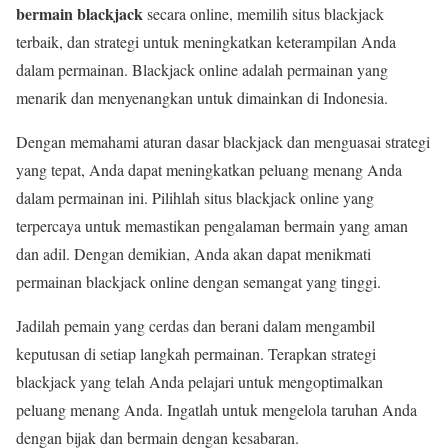
bermain blackjack
secara online, memilih situs blackjack
terbaik, dan strategi untuk meningkatkan keterampilan Anda
dalam permainan. Blackjack online adalah permainan yang
menarik dan menyenangkan untuk dimainkan di Indonesia.
Dengan memahami aturan dasar blackjack dan menguasai strategi
yang tepat, Anda dapat meningkatkan peluang menang Anda
dalam permainan ini. Pilihlah situs blackjack online yang
terpercaya untuk memastikan pengalaman bermain yang aman
dan adil. Dengan demikian, Anda akan dapat menikmati
permainan blackjack online dengan semangat yang tinggi.
Jadilah pemain yang cerdas dan berani dalam mengambil
keputusan di setiap langkah permainan. Terapkan strategi
blackjack yang telah Anda pelajari untuk mengoptimalkan
peluang menang Anda. Ingatlah untuk mengelola taruhan Anda
dengan bijak dan bermain dengan kesabaran.