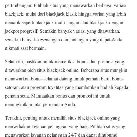
pertimbangan. Pilihlah situs yang menawarkan berbagai variasi
blackjack, mulai dari blackjack klasik hingga varian yang lebih
menarik seperti blackjack multi-tangan atau blackjack dengan
jackpot progresif. Semakin banyak variasi yang ditawarkan,
semakin banyak kesenangan dan tantangan yang dapat Anda
nikmati saat bermain.
Selain itu, pastikan untuk memeriksa bonus dan promosi yang
ditawarkan oleh situs blackjack online. Beberapa situs mungkin
menawarkan bonus selamat datang untuk pemain baru, bonus
setoran, atau program loyalitas yang memberikan hadiah kepada
pemain setia. Manfaatkan bonus dan promosi ini untuk
meningkatkan nilai permainan Anda.
Terakhir, penting untuk memilih situs blackjack online yang
menyediakan layanan pelanggan yang baik. Pilihlah situs yang
menawarkan layanan pelanggan 24/7 dan dapat dihubungi