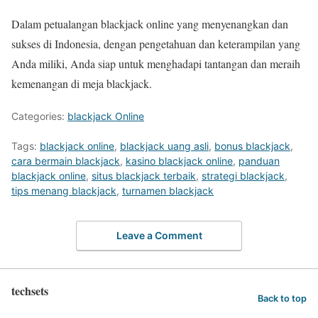
Dalam petualangan blackjack online yang menyenangkan dan
sukses di Indonesia, dengan pengetahuan dan keterampilan yang
Anda miliki, Anda siap untuk menghadapi tantangan dan meraih
kemenangan di meja blackjack.
Categories:
blackjack Online
Tags:
blackjack online
,
blackjack uang asli
,
bonus blackjack
,
cara bermain blackjack
,
kasino blackjack online
,
panduan
blackjack online
,
situs blackjack terbaik
,
strategi blackjack
,
tips menang blackjack
,
turnamen blackjack
Leave a Comment
techsets
Back to top