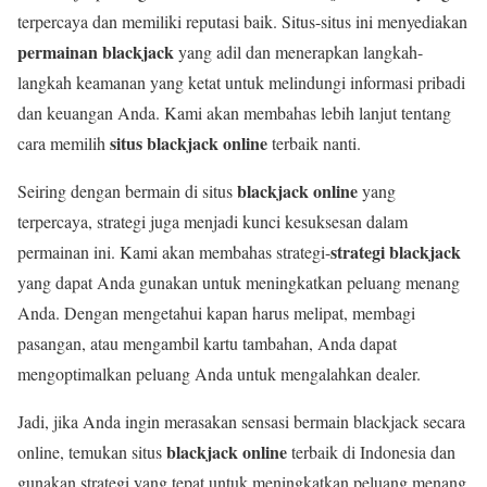
terpercaya dan memiliki reputasi baik. Situs-situs ini menyediakan
permainan blackjack
yang adil dan menerapkan langkah-
langkah keamanan yang ketat untuk melindungi informasi pribadi
dan keuangan Anda. Kami akan membahas lebih lanjut tentang
situs blackjack online
cara memilih
terbaik nanti.
blackjack online
Seiring dengan bermain di situs
yang
terpercaya, strategi juga menjadi kunci kesuksesan dalam
strategi blackjack
permainan ini. Kami akan membahas strategi-
yang dapat Anda gunakan untuk meningkatkan peluang menang
Anda. Dengan mengetahui kapan harus melipat, membagi
pasangan, atau mengambil kartu tambahan, Anda dapat
mengoptimalkan peluang Anda untuk mengalahkan dealer.
Jadi, jika Anda ingin merasakan sensasi bermain blackjack secara
blackjack online
online, temukan situs
terbaik di Indonesia dan
gunakan strategi yang tepat untuk meningkatkan peluang menang