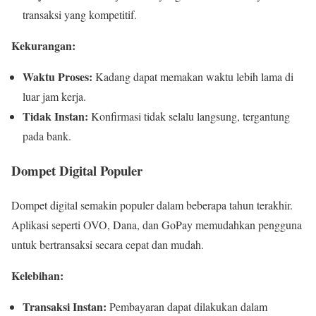
transaksi yang kompetitif.
Kekurangan:
Waktu Proses:
Kadang dapat memakan waktu lebih lama di
luar jam kerja.
Tidak Instan:
Konfirmasi tidak selalu langsung, tergantung
pada bank.
Dompet Digital Populer
Dompet digital semakin populer dalam beberapa tahun terakhir.
Aplikasi seperti OVO, Dana, dan GoPay memudahkan pengguna
untuk bertransaksi secara cepat dan mudah.
Kelebihan:
Transaksi Instan:
Pembayaran dapat dilakukan dalam