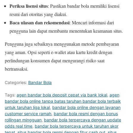
Periksa lisensi situs
: Pastikan bandar bola memiliki lisensi
resmi dari otoritas yang diakui.
Baca ulasan dan rekomendasi
: Mencari informasi dari
pengguna lain dapat membantu menentukan keamanan situs.
Pengguna juga sebaiknya menggunakan metode pembayaran
yang aman. Opsi seperti e-wallet atau kartu kredit dengan
perlindungan konsumen dapat mengurangi risiko saat
bertransaksi.
Categories:
Bandar Bola
Tags:
agen bandar bola deposit cepat via bank lokal
,
agen
bandar bola online tanpa batas taruhan bandar bola terbaik
untuk taruhan liga lokal
,
bandar bola online dengan layanan
customer service ramah
,
bandar bola resmi dengan bonus
rollingan mingguan
,
bandar bola terpercaya dengan update
odds real time
,
bandar bola terpercaya untuk taruhan skor
tepat
,
situs bandar bola resmi dengan fitur cash out
,
situs