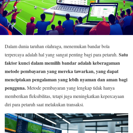
Dalam dunia taruhan olahraga, menemukan bandar bola
Satu
terpercaya adalah hal yang sangat penting bagi para petaruh.
faktor kunci dalam memilih bandar adalah keberagaman
metode pembayaran yang mereka tawarkan, yang dapat
menciptakan pengalaman yang lebih nyaman dan aman bagi
pengguna.
Metode pembayaran yang lengkap tidak hanya
memberikan fleksibilitas, tetapi juga meningkatkan kepercayaan
diri para petaruh saat melakukan transaksi.