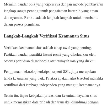
Memilih bandar bola yang terpercaya dengan metode pembayaran
lengkap sangat penting untuk pengalaman bertaruh yang aman
dan nyaman. Berikut adalah langkah-langkah untuk membantu
dalam proses pemilihan.
Langkah-Langkah Verifikasi Keamanan Situs
Verifikasi keamanan situs adalah tahap awal yang penting.
Pastikan bandar memiliki lisensi resmi yang dikeluarkan oleh
otoritas perjudian di Indonesia atau wilayah lain yang diakui.
Penggunaan teknologi enkripsi, seperti SSL, juga merupakan
tanda keamanan yang baik. Periksa apakah situs tersebut memiliki
sertifikasi dari lembaga independen yang menguji keamanannya.
Selain itu, tinjau kebijakan privasi dan ketentuan layanan situs
untuk memastikan data pribadi dan transaksi dilindungi dengan