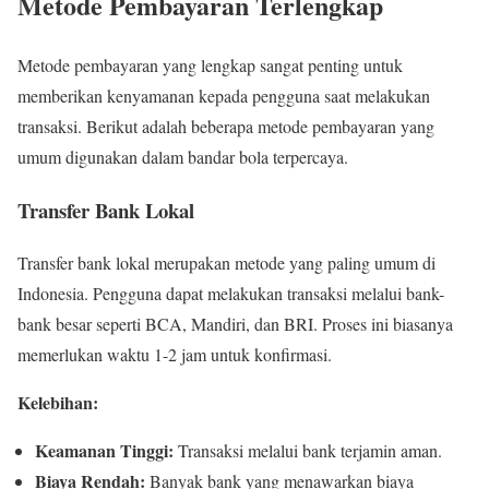
Metode Pembayaran Terlengkap
Metode pembayaran yang lengkap sangat penting untuk
memberikan kenyamanan kepada pengguna saat melakukan
transaksi. Berikut adalah beberapa metode pembayaran yang
umum digunakan dalam bandar bola terpercaya.
Transfer Bank Lokal
Transfer bank lokal merupakan metode yang paling umum di
Indonesia. Pengguna dapat melakukan transaksi melalui bank-
bank besar seperti BCA, Mandiri, dan BRI. Proses ini biasanya
memerlukan waktu 1-2 jam untuk konfirmasi.
Kelebihan:
Keamanan Tinggi:
Transaksi melalui bank terjamin aman.
Biaya Rendah:
Banyak bank yang menawarkan biaya