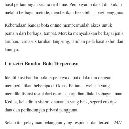
hasil pertandingan secara real-time. Pembayaran dapat dilakukan
melalui berbagai metode, memberikan fleksibilitas bagi pengguna.
Keberadaan bandar bola online mempermudah akses untuk
pemain dari berbagai tempat. Mereka menyediakan berbagai jenis
taruhan, termasuk taruhan langsung, taruhan pada hasil akhir, dan
lainnya.
Ciri-ciri Bandar Bola Terpercaya
Identifikasi bandar bola terpercaya dapat dilakukan dengan
memperhatikan beberapa ciri khas. Pertama, website yang
memiliki lisensi resmi dari otoritas perjudian diakui sebagai aman.
Kedua, kehadiran sistem keamanan yang baik, seperti enkripsi
data dan perlindungan privasi pengguna.
Selain itu, pelayanan pelanggan yang responsif dan tersedia 24/7