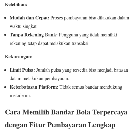
Kelebihan:
Mudah dan Cepat:
Proses pembayaran bisa dilakukan dalam
waktu singkat.
Tanpa Rekening Bank:
Pengguna yang tidak memiliki
rekening tetap dapat melakukan transaksi.
Kekurangan:
Limit Pulsa:
Jumlah pulsa yang tersedia bisa menjadi batasan
dalam melakukan pembayaran.
Keterbatasan Platform:
Tidak semua bandar mendukung
metode ini.
Cara Memilih Bandar Bola Terpercaya
dengan Fitur Pembayaran Lengkap