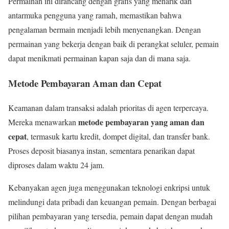
Permainan ini dirancang dengan grafis yang menarik dan
antarmuka pengguna yang ramah, memastikan bahwa
pengalaman bermain menjadi lebih menyenangkan. Dengan
permainan yang bekerja dengan baik di perangkat seluler, pemain
dapat menikmati permainan kapan saja dan di mana saja.
Metode Pembayaran Aman dan Cepat
Keamanan dalam transaksi adalah prioritas di agen terpercaya.
metode pembayaran yang aman dan
Mereka menawarkan
cepat
, termasuk kartu kredit, dompet digital, dan transfer bank.
Proses deposit biasanya instan, sementara penarikan dapat
diproses dalam waktu 24 jam.
Kebanyakan agen juga menggunakan teknologi enkripsi untuk
melindungi data pribadi dan keuangan pemain. Dengan berbagai
pilihan pembayaran yang tersedia, pemain dapat dengan mudah