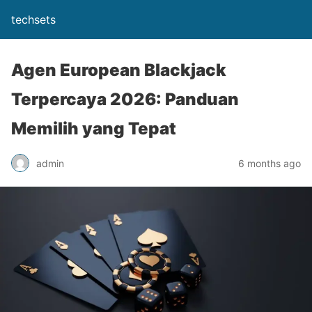
techsets
Agen European Blackjack
Terpercaya 2026: Panduan
Memilih yang Tepat
admin
6 months ago