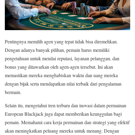
Pentingnya memilih agen yang tepat tidak bisa diremehkan.
Dengan adanya banyak pilihan, pemain harus memiliki
pengetahuan untuk menilai reputasi, layanan pelanggan, dan
bonus yang ditawarkan oleh agen-agen tersebut. Ini akan
memastikan mereka menghabiskan waktu dan uang mereka
dengan bijak serta mendapatkan nilai terbaik dari pengalaman
bermain.
Selain itu, mengetahui tren terbaru dan inovasi dalam permainan
European Blackjack juga dapat memberikan keunggulan bagi
pemain. Memahami cara kerja permainan dan strategi yang efektif
akan meningkatkan peluang mereka untuk menang. Dengan