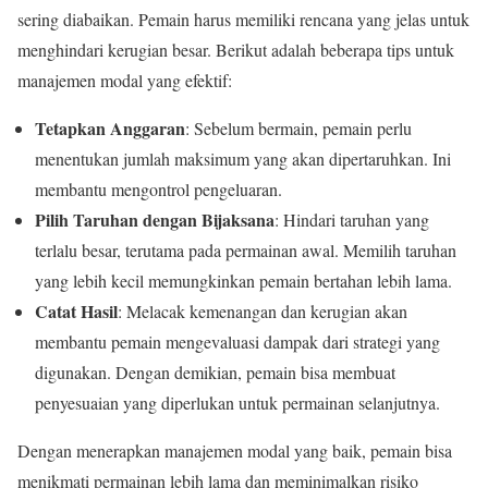
sering diabaikan. Pemain harus memiliki rencana yang jelas untuk
menghindari kerugian besar. Berikut adalah beberapa tips untuk
manajemen modal yang efektif:
Tetapkan Anggaran
: Sebelum bermain, pemain perlu
menentukan jumlah maksimum yang akan dipertaruhkan. Ini
membantu mengontrol pengeluaran.
Pilih Taruhan dengan Bijaksana
: Hindari taruhan yang
terlalu besar, terutama pada permainan awal. Memilih taruhan
yang lebih kecil memungkinkan pemain bertahan lebih lama.
Catat Hasil
: Melacak kemenangan dan kerugian akan
membantu pemain mengevaluasi dampak dari strategi yang
digunakan. Dengan demikian, pemain bisa membuat
penyesuaian yang diperlukan untuk permainan selanjutnya.
Dengan menerapkan manajemen modal yang baik, pemain bisa
menikmati permainan lebih lama dan meminimalkan risiko