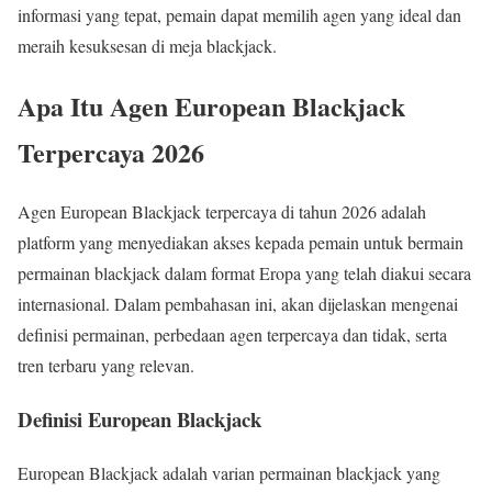
informasi yang tepat, pemain dapat memilih agen yang ideal dan
meraih kesuksesan di meja blackjack.
Apa Itu Agen European Blackjack
Terpercaya 2026
Agen European Blackjack terpercaya di tahun 2026 adalah
platform yang menyediakan akses kepada pemain untuk bermain
permainan blackjack dalam format Eropa yang telah diakui secara
internasional. Dalam pembahasan ini, akan dijelaskan mengenai
definisi permainan, perbedaan agen terpercaya dan tidak, serta
tren terbaru yang relevan.
Definisi European Blackjack
European Blackjack adalah varian permainan blackjack yang