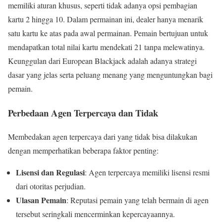
memiliki aturan khusus, seperti tidak adanya opsi pembagian
kartu 2 hingga 10. Dalam permainan ini, dealer hanya menarik
satu kartu ke atas pada awal permainan. Pemain bertujuan untuk
mendapatkan total nilai kartu mendekati 21 tanpa melewatinya.
Keunggulan dari European Blackjack adalah adanya strategi
dasar yang jelas serta peluang menang yang menguntungkan bagi
pemain.
Perbedaan Agen Terpercaya dan Tidak
Membedakan agen terpercaya dari yang tidak bisa dilakukan
dengan memperhatikan beberapa faktor penting:
Lisensi dan Regulasi
: Agen terpercaya memiliki lisensi resmi
dari otoritas perjudian.
Ulasan Pemain
: Reputasi pemain yang telah bermain di agen
tersebut seringkali mencerminkan kepercayaannya.