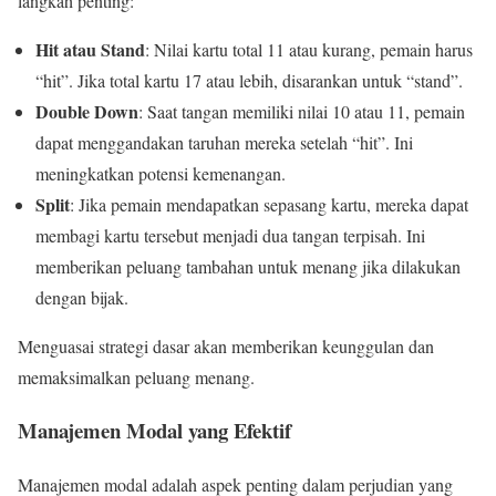
langkah penting:
Hit atau Stand
: Nilai kartu total 11 atau kurang, pemain harus
“hit”. Jika total kartu 17 atau lebih, disarankan untuk “stand”.
Double Down
: Saat tangan memiliki nilai 10 atau 11, pemain
dapat menggandakan taruhan mereka setelah “hit”. Ini
meningkatkan potensi kemenangan.
Split
: Jika pemain mendapatkan sepasang kartu, mereka dapat
membagi kartu tersebut menjadi dua tangan terpisah. Ini
memberikan peluang tambahan untuk menang jika dilakukan
dengan bijak.
Menguasai strategi dasar akan memberikan keunggulan dan
memaksimalkan peluang menang.
Manajemen Modal yang Efektif
Manajemen modal adalah aspek penting dalam perjudian yang