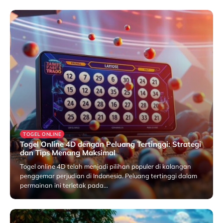
23/07/2025
TOGEL ONLINE
Togel Online 4D dengan Peluang Tertinggi: Strategi
dan Tips Menang Maksimal
Togel online 4D telah menjadi pilihan populer di kalangan
penggemar perjudian di Indonesia. Peluang tertinggi dalam
permainan ini terletak pada…
22/07/2025