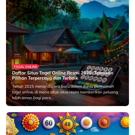
TOGEL ONLINE
Daftar Situs Togel Online Resmi 2025: Temukan
Pilihan Terpercaya dan Terbaik
Tahun 2025 menandai era baru dalam dunia permainan
togel online, di mana situs-situs resmi memberikan peluang
lebih aman bagi para…
21/07/2025