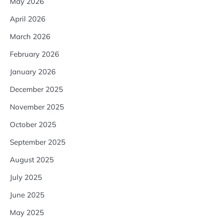
May 2026
April 2026
March 2026
February 2026
January 2026
December 2025
November 2025
October 2025
September 2025
August 2025
July 2025
June 2025
May 2025