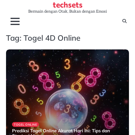
techsets
Skip
to
Bermain dengan Otak, Bukan dengan Emosi
content
Tag:
Togel 4D Online
TOGEL ONLINE
Prediksi Togel Online Akurat Hari Ini: Tips dan