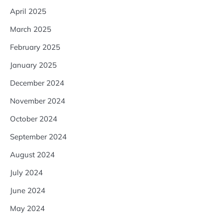
April 2025
March 2025
February 2025
January 2025
December 2024
November 2024
October 2024
September 2024
August 2024
July 2024
June 2024
May 2024