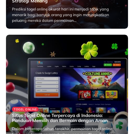
Strategi Menang
Prediksi togel online akurat hari ini menjadi topik yang
menarik bagi banyak orang yang ingin meningkatkan
peluang mereka dalam permainan…
25/07/2025
TOGEL ONLINE
Situs Togel Online Terpercaya di Indonesia:
Panduan Memilih dan Bermain dengan Aman
Dalam beberapa tahun terakhir, permainan togel online