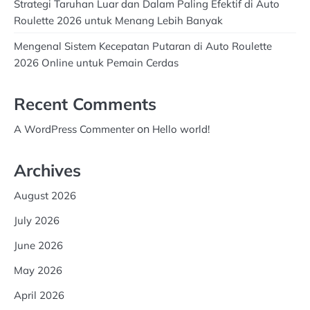
Strategi Taruhan Luar dan Dalam Paling Efektif di Auto
Roulette 2026 untuk Menang Lebih Banyak
Mengenal Sistem Kecepatan Putaran di Auto Roulette
2026 Online untuk Pemain Cerdas
Recent Comments
on
A WordPress Commenter
Hello world!
Archives
August 2026
July 2026
June 2026
May 2026
April 2026