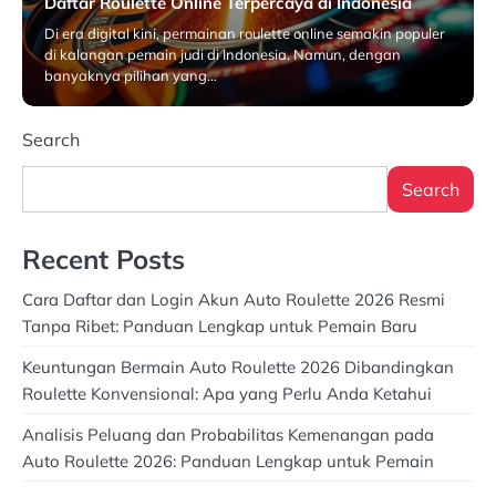
Daftar Roulette Online Terpercaya di Indonesia
Di era digital kini, permainan roulette online semakin populer
di kalangan pemain judi di Indonesia. Namun, dengan
banyaknya pilihan yang…
14/11/2024
Search
Search
Recent Posts
Cara Daftar dan Login Akun Auto Roulette 2026 Resmi
Tanpa Ribet: Panduan Lengkap untuk Pemain Baru
Keuntungan Bermain Auto Roulette 2026 Dibandingkan
Roulette Konvensional: Apa yang Perlu Anda Ketahui
Analisis Peluang dan Probabilitas Kemenangan pada
Auto Roulette 2026: Panduan Lengkap untuk Pemain