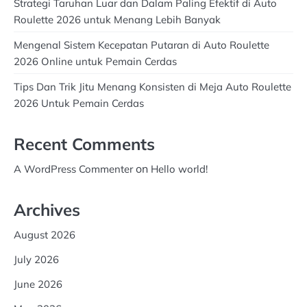
Strategi Taruhan Luar dan Dalam Paling Efektif di Auto
Roulette 2026 untuk Menang Lebih Banyak
Mengenal Sistem Kecepatan Putaran di Auto Roulette
2026 Online untuk Pemain Cerdas
Tips Dan Trik Jitu Menang Konsisten di Meja Auto Roulette
2026 Untuk Pemain Cerdas
Recent Comments
on
A WordPress Commenter
Hello world!
Archives
August 2026
July 2026
June 2026