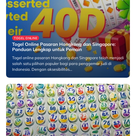
TOGEL ONLINE
Togel Online Pasaran Hongkong dan Singapore:
Panduan Lengkap untuk Pemain
Togel online pasaran Hongkong dan Singapore telah menjadi
salah satu pilihan populer bagi para penggemar judi di
Indonesia. Dengan aksesibilitas…
19/07/2025