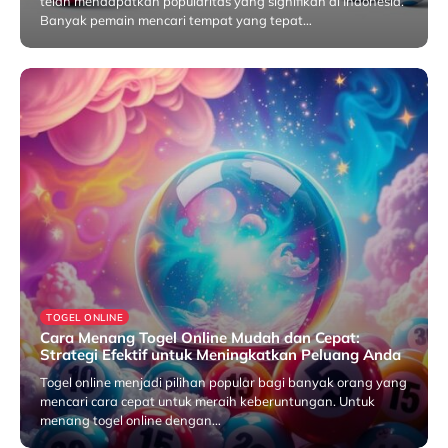
telah mendapatkan popularitas yang signifikan di Indonesia.
Banyak pemain mencari tempat yang tepat…
24/07/2025
TOGEL ONLINE
Cara Menang Togel Online Mudah dan Cepat:
Strategi Efektif untuk Meningkatkan Peluang Anda
Togel online menjadi pilihan popular bagi banyak orang yang
mencari cara cepat untuk meraih keberuntungan. Untuk
menang togel online dengan…