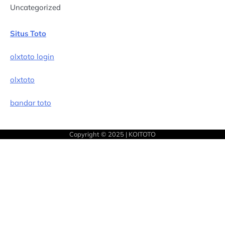
Uncategorized
Situs Toto
olxtoto login
olxtoto
bandar toto
Copyright © 2025 |
KOITOTO