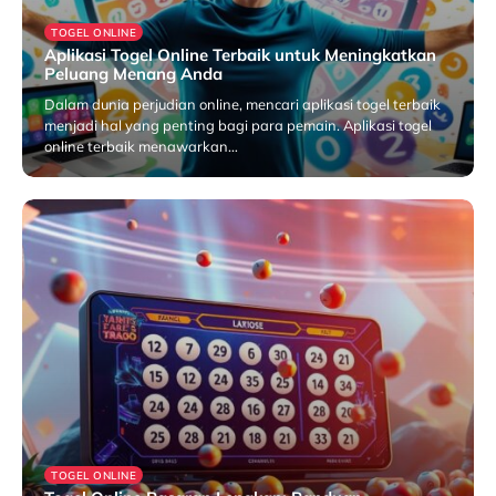
TOGEL ONLINE
Aplikasi Togel Online Terbaik untuk Meningkatkan
Peluang Menang Anda
Dalam dunia perjudian online, mencari aplikasi togel terbaik
menjadi hal yang penting bagi para pemain. Aplikasi togel
online terbaik menawarkan…
12/06/2025
TOGEL ONLINE