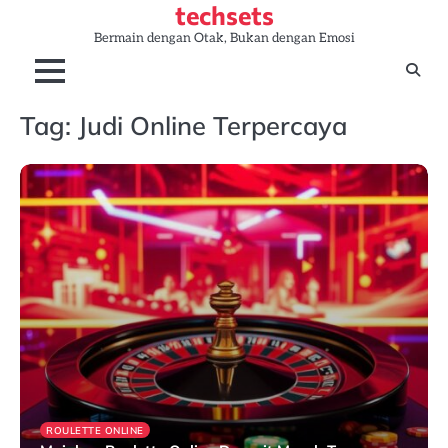
techsets
Skip
to
Bermain dengan Otak, Bukan dengan Emosi
content
Tag:
Judi Online Terpercaya
ROULETTE ONLINE