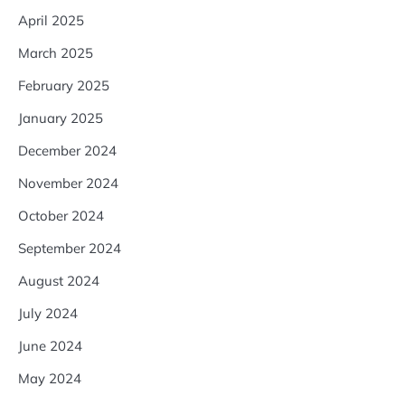
April 2025
March 2025
February 2025
January 2025
December 2024
November 2024
October 2024
September 2024
August 2024
July 2024
June 2024
May 2024