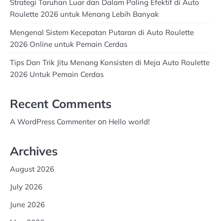
Strategi Taruhan Luar dan Dalam Paling Efektif di Auto
Roulette 2026 untuk Menang Lebih Banyak
Mengenal Sistem Kecepatan Putaran di Auto Roulette
2026 Online untuk Pemain Cerdas
Tips Dan Trik Jitu Menang Konsisten di Meja Auto Roulette
2026 Untuk Pemain Cerdas
Recent Comments
on
A WordPress Commenter
Hello world!
Archives
August 2026
July 2026
June 2026