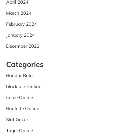
April 2024
March 2024
February 2024
January 2024
December 2023
Categories
Bandar Bola
blackjack Online
Ceme Online
Roulette Online
Slot Gacor
Togel Online