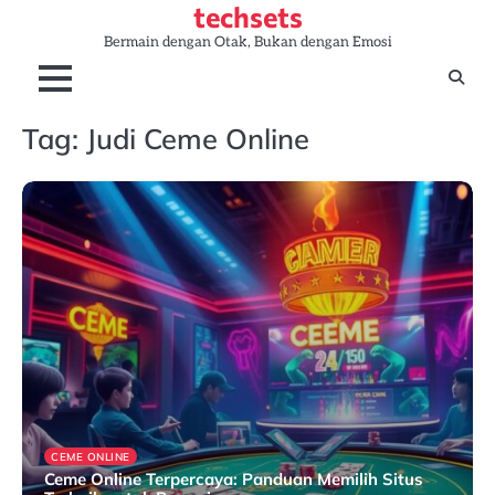
techsets
Skip
to
Bermain dengan Otak, Bukan dengan Emosi
content
Tag:
Judi Ceme Online
CEME ONLINE
Ceme Online Terpercaya: Panduan Memilih Situs