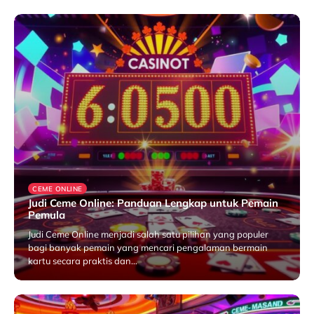
02/07/2025
CEME ONLINE
Judi Ceme Online: Panduan Lengkap untuk Pemain
Pemula
Judi Ceme Online menjadi salah satu pilihan yang populer
bagi banyak pemain yang mencari pengalaman bermain
kartu secara praktis dan…
01/07/2025