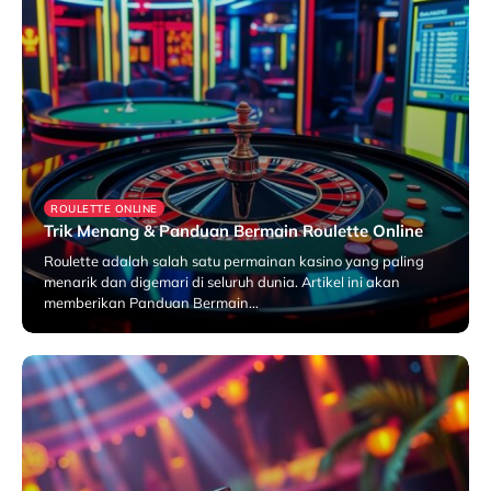
ROULETTE ONLINE
Trik Menang & Panduan Bermain Roulette Online
Roulette adalah salah satu permainan kasino yang paling
menarik dan digemari di seluruh dunia. Artikel ini akan
memberikan Panduan Bermain…
29/09/2024