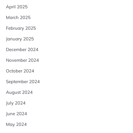
April 2025
March 2025
February 2025
January 2025
December 2024
November 2024
October 2024
September 2024
August 2024
July 2024
June 2024
May 2024