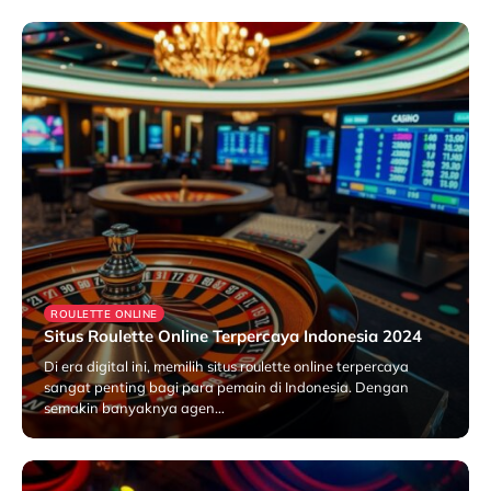
02/10/2024
ROULETTE ONLINE
Situs Roulette Online Terpercaya Indonesia 2024
Di era digital ini, memilih situs roulette online terpercaya
sangat penting bagi para pemain di Indonesia. Dengan
semakin banyaknya agen…
01/10/2024