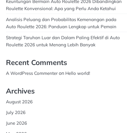
Keuntungan Bermain Auto Roulette 2026 Dibandingkan
Roulette Konvensional: Apa yang Perlu Anda Ketahui
Analisis Peluang dan Probabilitas Kemenangan pada
Auto Roulette 2026: Panduan Lengkap untuk Pemain
Strategi Taruhan Luar dan Dalam Paling Efektif di Auto
Roulette 2026 untuk Menang Lebih Banyak
Recent Comments
on
A WordPress Commenter
Hello world!
Archives
August 2026
July 2026
June 2026