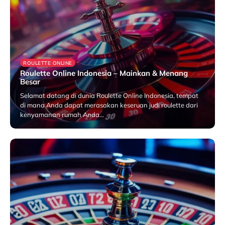
ROULETTE ONLINE
Roulette Online Indonesia – Mainkan & Menang
Besar
Selamat datang di dunia Roulette Online Indonesia, tempat
di mana Anda dapat merasakan keseruan judi roulette dari
kenyamanan rumah Anda…
28/09/2024