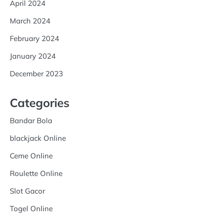
April 2024
March 2024
February 2024
January 2024
December 2023
Categories
Bandar Bola
blackjack Online
Ceme Online
Roulette Online
Slot Gacor
Togel Online