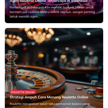
Agen Roulette Online Terpercaya di Indonesia
Pemain judi di Indonesia kini memiliki banyak pilihan untuk
bermain judi roulette secara online. Namun, sangat penting
untuk memilih agen…
04/10/2024
ROULETTE ONLINE
Strategi Ampuh Cara Menang Roulette Online
Roulette merupakan salah satu permainan kasino yang