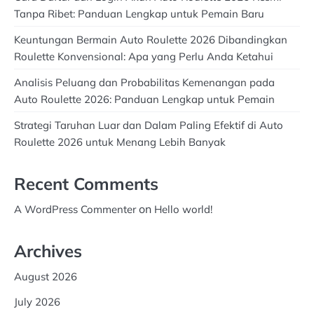
Tanpa Ribet: Panduan Lengkap untuk Pemain Baru
Keuntungan Bermain Auto Roulette 2026 Dibandingkan
Roulette Konvensional: Apa yang Perlu Anda Ketahui
Analisis Peluang dan Probabilitas Kemenangan pada
Auto Roulette 2026: Panduan Lengkap untuk Pemain
Strategi Taruhan Luar dan Dalam Paling Efektif di Auto
Roulette 2026 untuk Menang Lebih Banyak
Recent Comments
on
A WordPress Commenter
Hello world!
Archives
August 2026
July 2026