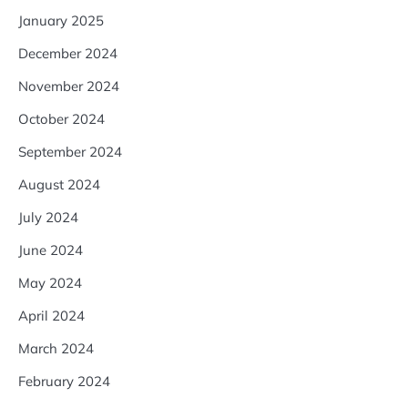
January 2025
December 2024
November 2024
October 2024
September 2024
August 2024
July 2024
June 2024
May 2024
April 2024
March 2024
February 2024