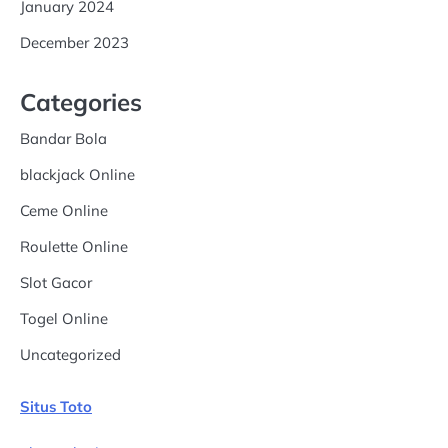
January 2024
December 2023
Categories
Bandar Bola
blackjack Online
Ceme Online
Roulette Online
Slot Gacor
Togel Online
Uncategorized
Situs Toto