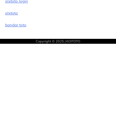
olxtoto login
olxtoto
bandar toto
Copyright © 2025 |
KOITOTO