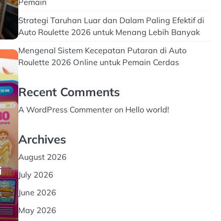
Pemain
Strategi Taruhan Luar dan Dalam Paling Efektif di
Auto Roulette 2026 untuk Menang Lebih Banyak
Mengenal Sistem Kecepatan Putaran di Auto
Roulette 2026 Online untuk Pemain Cerdas
Recent Comments
A WordPress Commenter
on
Hello world!
Archives
August 2026
i
July 2026
June 2026
May 2026
g