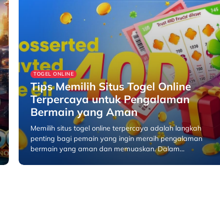
TOGEL ONLINE
Tips Memilih Situs Togel Online
Terpercaya untuk Pengalaman
Bermain yang Aman
Memilih situs togel online terpercaya adalah langkah
penting bagi pemain yang ingin meraih pengalaman
bermain yang aman dan memuaskan. Dalam…
14/09/2025