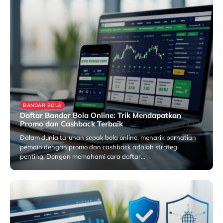
BANDAR BOLA
Daftar Bandar Bola Online: Trik Mendapatkan
Promo dan Cashback Terbaik
Dalam dunia taruhan sepak bola online, menarik perhatian
pemain dengan promo dan cashback adalah strategi
penting. Dengan memahami cara daftar…
05/05/2026