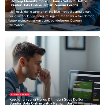
Strategi Memaksimalkan Bonus Setelah Daftar
Bandar Bola Online Untuk Pemain Cerdas
Memasuki dunia taruhan online bisa menjadi pengalaman
yang menarik dan menguntungkan, terutama ketika datang
untuk memaksimalkan bonus pendaftaran. Dengan
memahami…
10/05/2026
BANDAR BOLA
Kesalahan yang Harus Dihindari Saat Daftar
Bandar Bola Online untuk Pemain Baru