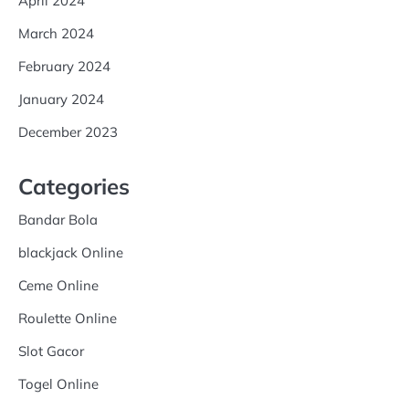
April 2024
March 2024
February 2024
January 2024
December 2023
Categories
Bandar Bola
blackjack Online
Ceme Online
Roulette Online
Slot Gacor
Togel Online