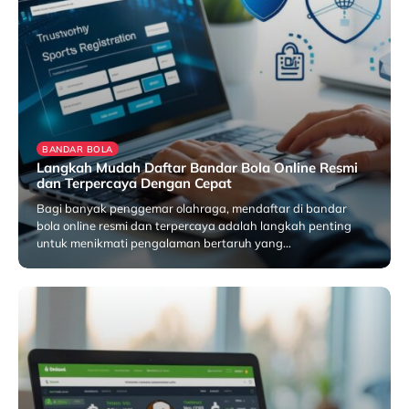
BANDAR BOLA
Langkah Mudah Daftar Bandar Bola Online Resmi
dan Terpercaya Dengan Cepat
Bagi banyak penggemar olahraga, mendaftar di bandar
bola online resmi dan terpercaya adalah langkah penting
untuk menikmati pengalaman bertaruh yang…
04/05/2026