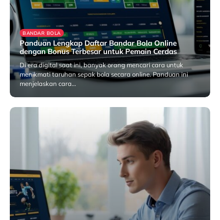
BANDAR BOLA
Panduan Lengkap Daftar Bandar Bola Online
dengan Bonus Terbesar untuk Pemain Cerdas
Di era digital saat ini, banyak orang mencari cara untuk
menikmati taruhan sepak bola secara online. Panduan ini
menjelaskan cara…
02/05/2026