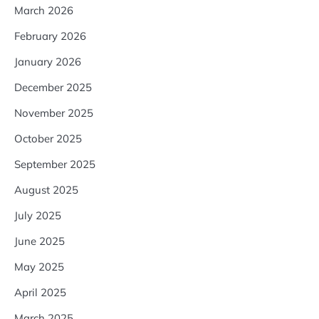
March 2026
February 2026
January 2026
December 2025
November 2025
October 2025
September 2025
August 2025
July 2025
June 2025
May 2025
April 2025
March 2025