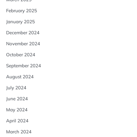
February 2025
January 2025
December 2024
November 2024
October 2024
September 2024
August 2024
July 2024
June 2024
May 2024
April 2024
March 2024