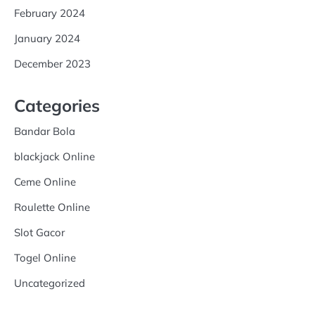
February 2024
January 2024
December 2023
Categories
Bandar Bola
blackjack Online
Ceme Online
Roulette Online
Slot Gacor
Togel Online
Uncategorized