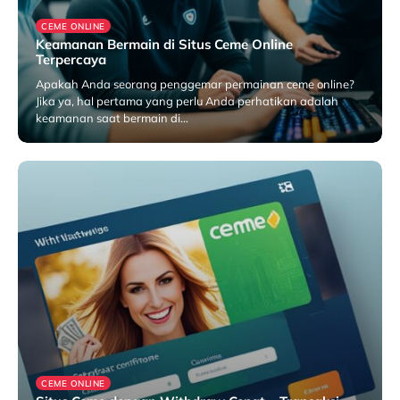
CEME ONLINE
Keamanan Bermain di Situs Ceme Online
Terpercaya
Apakah Anda seorang penggemar permainan ceme online?
Jika ya, hal pertama yang perlu Anda perhatikan adalah
keamanan saat bermain di…
12/03/2024
CEME ONLINE