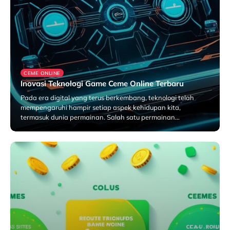
CEME ONLINE
Inovasi Teknologi Game Ceme Online Terbaru
Pada era digital yang terus berkembang, teknologi telah
mempengaruhi hampir setiap aspek kehidupan kita,
termasuk dunia permainan. Salah satu permainan…
14/03/2024