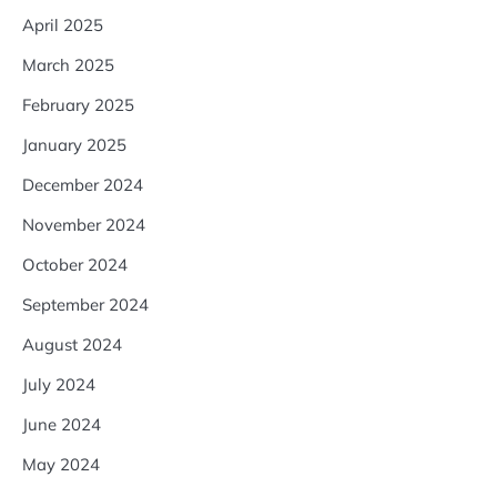
April 2025
March 2025
February 2025
January 2025
December 2024
November 2024
October 2024
September 2024
August 2024
July 2024
June 2024
May 2024