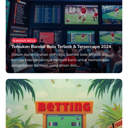
BANDAR BOLA
Temukan Bandar Bola Terbaik & Terpercaya 2024
Dalam dunia taruhan olahraga, bandar bola terbaik dan
bandar bola terpercaya menjadi kunci untuk memastikan
pengalaman bermain yang aman dan…
15/10/2024