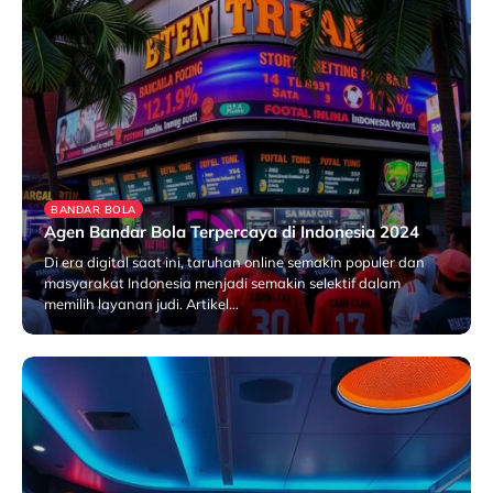
BANDAR BOLA
Agen Bandar Bola Terpercaya di Indonesia 2024
Di era digital saat ini, taruhan online semakin populer dan
masyarakat Indonesia menjadi semakin selektif dalam
memilih layanan judi. Artikel…
16/10/2024