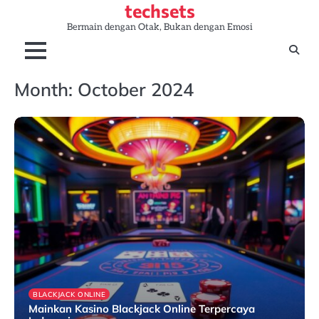
techsets
Skip
to
Bermain dengan Otak, Bukan dengan Emosi
content
Month:
October 2024
BLACKJACK ONLINE
Mainkan Kasino Blackjack Online Terpercaya