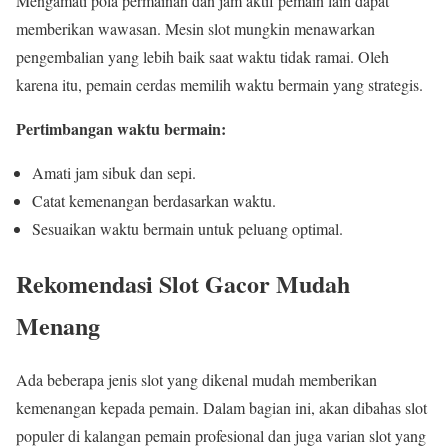
Mengamati pola permainan dan jam aktif pemain lain dapat
memberikan wawasan. Mesin slot mungkin menawarkan
pengembalian yang lebih baik saat waktu tidak ramai. Oleh
karena itu, pemain cerdas memilih waktu bermain yang strategis.
Pertimbangan waktu bermain:
Amati jam sibuk dan sepi.
Catat kemenangan berdasarkan waktu.
Sesuaikan waktu bermain untuk peluang optimal.
Rekomendasi Slot Gacor Mudah
Menang
Ada beberapa jenis slot yang dikenal mudah memberikan
kemenangan kepada pemain. Dalam bagian ini, akan dibahas slot
populer di kalangan pemain profesional dan juga varian slot yang