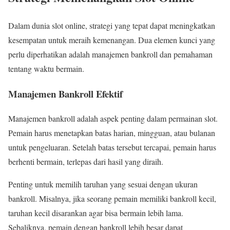
Dalam dunia slot online, strategi yang tepat dapat meningkatkan
kesempatan untuk meraih kemenangan. Dua elemen kunci yang
perlu diperhatikan adalah manajemen bankroll dan pemahaman
tentang waktu bermain.
Manajemen Bankroll Efektif
Manajemen bankroll adalah aspek penting dalam permainan slot.
Pemain harus menetapkan batas harian, mingguan, atau bulanan
untuk pengeluaran. Setelah batas tersebut tercapai, pemain harus
berhenti bermain, terlepas dari hasil yang diraih.
Penting untuk memilih taruhan yang sesuai dengan ukuran
bankroll. Misalnya, jika seorang pemain memiliki bankroll kecil,
taruhan kecil disarankan agar bisa bermain lebih lama.
Sebaliknya, pemain dengan bankroll lebih besar dapat