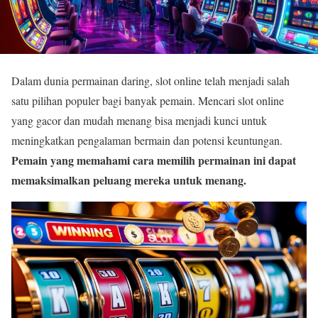
Dalam dunia permainan daring, slot online telah menjadi salah
satu pilihan populer bagi banyak pemain. Mencari slot online
yang gacor dan mudah menang bisa menjadi kunci untuk
meningkatkan pengalaman bermain dan potensi keuntungan.
Pemain yang memahami cara memilih permainan ini dapat
memaksimalkan peluang mereka untuk menang.