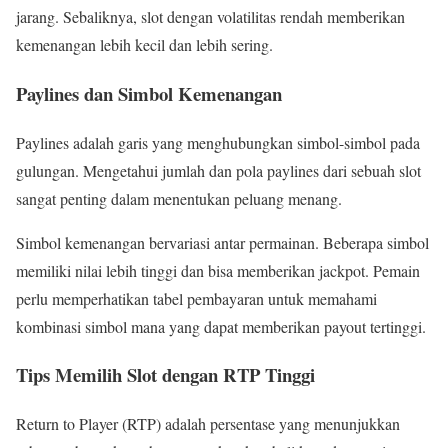
jarang. Sebaliknya, slot dengan volatilitas rendah memberikan
kemenangan lebih kecil dan lebih sering.
Paylines dan Simbol Kemenangan
Paylines adalah garis yang menghubungkan simbol-simbol pada
gulungan. Mengetahui jumlah dan pola paylines dari sebuah slot
sangat penting dalam menentukan peluang menang.
Simbol kemenangan bervariasi antar permainan. Beberapa simbol
memiliki nilai lebih tinggi dan bisa memberikan jackpot. Pemain
perlu memperhatikan tabel pembayaran untuk memahami
kombinasi simbol mana yang dapat memberikan payout tertinggi.
Tips Memilih Slot dengan RTP Tinggi
Return to Player (RTP) adalah persentase yang menunjukkan