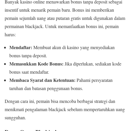
Banyak kasino online menawarkan bonus tanpa deposit sebagai
insentif untuk menarik pemain baru. Bonus ini memberikan
pemain sejumlah uang atau putaran gratis untuk digunakan dalam
permainan blackjack. Untuk memanfaatkan bonus ini, pemain
harus:
Mendaftar:
Membuat akun di kasino yang menyediakan
bonus tanpa deposit.
Memasukkan Kode Bonus:
Jika diperlukan, sediakan kode
bonus saat mendaftar.
Membaca Syarat dan Ketentuan:
Pahami persyaratan
taruhan dan batasan penggunaan bonus.
Dengan cara ini, pemain bisa mencoba berbagai strategi dan
menikmati pengalaman blackjack sebelum mempertaruhkan uang
sungguhan.