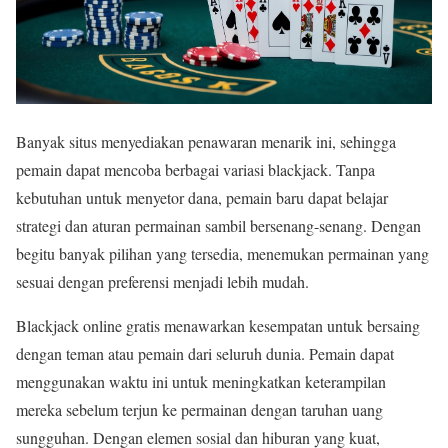
Banyak situs menyediakan penawaran menarik ini, sehingga
pemain dapat mencoba berbagai variasi blackjack. Tanpa
kebutuhan untuk menyetor dana, pemain baru dapat belajar
strategi dan aturan permainan sambil bersenang-senang. Dengan
begitu banyak pilihan yang tersedia, menemukan permainan yang
sesuai dengan preferensi menjadi lebih mudah.
Blackjack online gratis menawarkan kesempatan untuk bersaing
dengan teman atau pemain dari seluruh dunia. Pemain dapat
menggunakan waktu ini untuk meningkatkan keterampilan
mereka sebelum terjun ke permainan dengan taruhan uang
sungguhan. Dengan elemen sosial dan hiburan yang kuat,