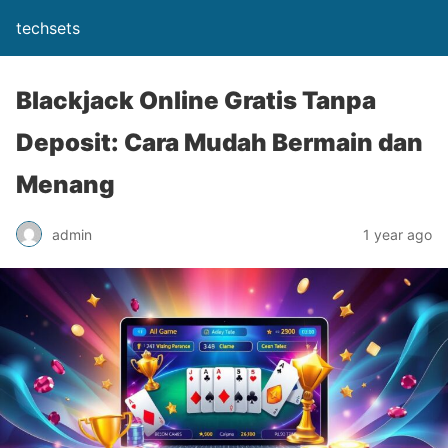
techsets
Blackjack Online Gratis Tanpa
Deposit: Cara Mudah Bermain dan
Menang
admin
1 year ago