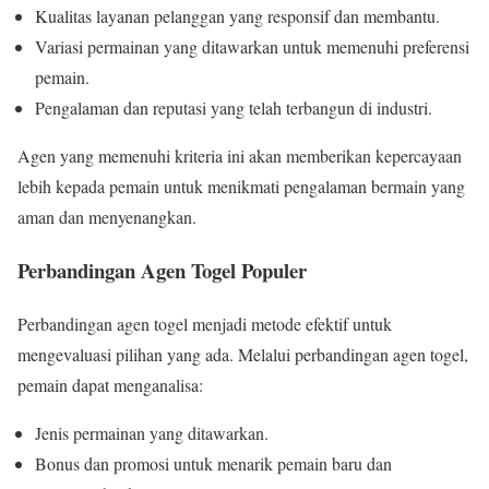
Kualitas layanan pelanggan yang responsif dan membantu.
Variasi permainan yang ditawarkan untuk memenuhi preferensi
pemain.
Pengalaman dan reputasi yang telah terbangun di industri.
Agen yang memenuhi kriteria ini akan memberikan kepercayaan
lebih kepada pemain untuk menikmati pengalaman bermain yang
aman dan menyenangkan.
Perbandingan Agen Togel Populer
Perbandingan agen togel menjadi metode efektif untuk
mengevaluasi pilihan yang ada. Melalui perbandingan agen togel,
pemain dapat menganalisa:
Jenis permainan yang ditawarkan.
Bonus dan promosi untuk menarik pemain baru dan