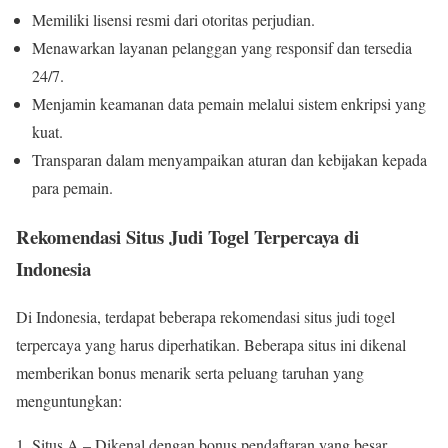
Memiliki lisensi resmi dari otoritas perjudian.
Menawarkan layanan pelanggan yang responsif dan tersedia
24/7.
Menjamin keamanan data pemain melalui sistem enkripsi yang
kuat.
Transparan dalam menyampaikan aturan dan kebijakan kepada
para pemain.
Rekomendasi Situs Judi Togel Terpercaya di
Indonesia
Di Indonesia, terdapat beberapa rekomendasi situs judi togel
terpercaya yang harus diperhatikan. Beberapa situs ini dikenal
memberikan bonus menarik serta peluang taruhan yang
menguntungkan:
Situs A – Dikenal dengan bonus pendaftaran yang besar.